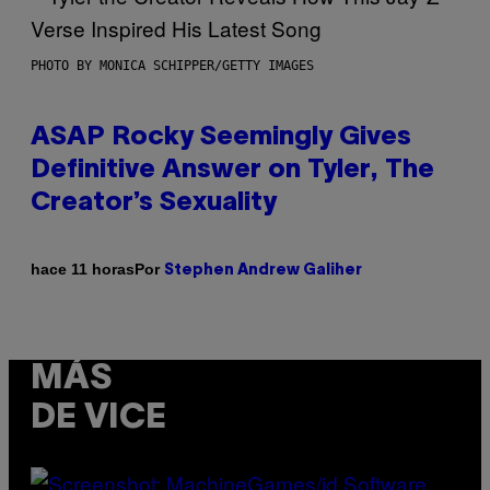
PHOTO BY MONICA SCHIPPER/GETTY IMAGES
ASAP Rocky Seemingly Gives
Definitive Answer on Tyler, The
Creator’s Sexuality
Por
hace 11 horas
Stephen Andrew Galiher
MÁS
DE VICE