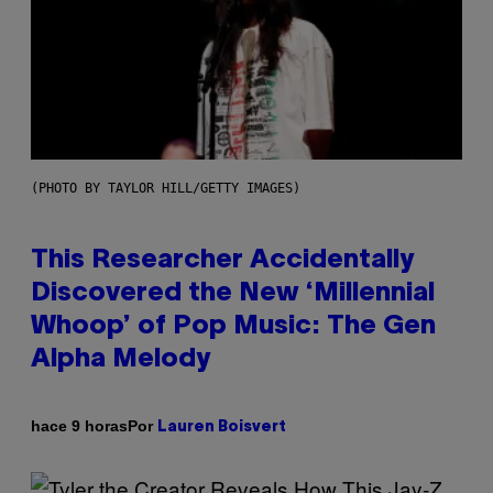
(PHOTO BY TAYLOR HILL/GETTY IMAGES)
This Researcher Accidentally
Discovered the New ‘Millennial
Whoop’ of Pop Music: The Gen
Alpha Melody
Por
hace 9 horas
Lauren Boisvert