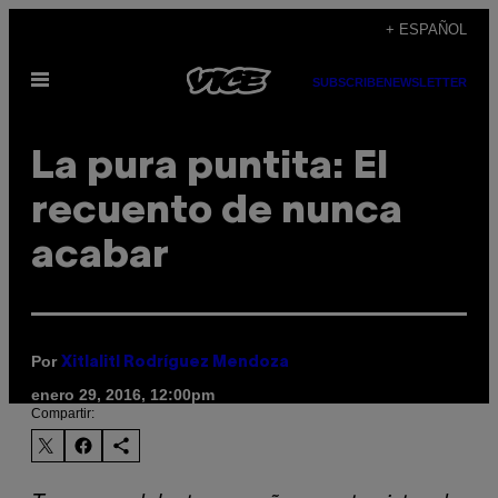
Saltar
+ ESPAÑOL
al
Abrir
contenido
SUBSCRIBE
NEWSLETTER
Menú
La pura puntita: El
recuento de nunca
acabar
Por
Xitlalitl Rodríguez Mendoza
enero 29, 2016, 12:00pm
Compartir: