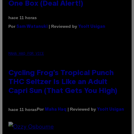
One Box (Deal Alert!)
hace 11 horas
Por
| Reviewed by
Sam Watanuki
Ysolt Usigan
MAHA HAQ FOR VICE
Cycling Frog’s Tropical Punch
THC Seltzer Is Like an Adult
Capri Sun (That Gets You High)
Por
| Reviewed by
hace 11 horas
Maha Haq
Ysolt Usigan