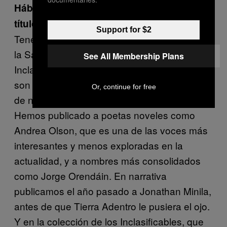
Háblanos de las colecciones y de algunos
títulos.
Support for $2
Tenemos tres colecciones hasta ahora: Arde
la Sangre, colección de poesía; Los
See All Membership Plans
Inclasificables, que como su nombre lo dice,
son textos híbridos, y Voces en el Incendio,
Or, continue for free
de narrativa: cuentos, para ser más exactos.
Hemos publicado a poetas noveles como
Andrea Olson, que es una de las voces más
interesantes y menos exploradas en la
actualidad, y a nombres más consolidados
como Jorge Orendáin. En narrativa
publicamos el año pasado a Jonathan Minila,
antes de que Tierra Adentro le pusiera el ojo.
Y en la colección de los Inclasificables, que