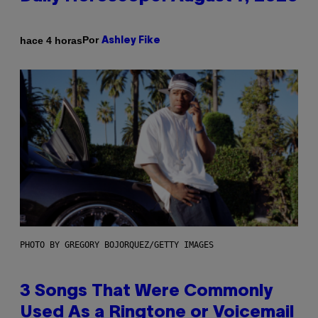
Por
hace 4 horas
Ashley Fike
PHOTO BY GREGORY BOJORQUEZ/GETTY IMAGES
3 Songs That Were Commonly
Used As a Ringtone or Voicemail