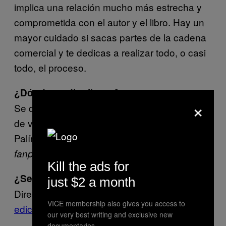
implica una relación mucho más estrecha y
comprometida con el autor y el libro. Hay un
mayor cuidado si sacas partes de la cadena
comercial y te dedicas a realizar todo, o casi
todo, el proceso.
¿Dónde se distribuye?
×
Se distribuye en Guadalajara, en dos puntos
de venta, Impronta Casa Editora, y
Palíndromo Café Librería. Y en nuestro
de Facebook.
fanpage
Kill the ads for
¿Se puede comprar en línea?
just $2 a month
Directamente en Facebook (
De lo imposible
VICE membership also gives you access to
ediciones
).
our very best writing and exclusive new
documentaries.