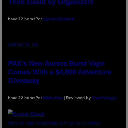
Then Gaslit by Organizers
hace 12 horas
Por
Lauren Boisvert
COURTESY OF PAX
PAX’s New Aurora Burst Vape
Comes With a $4,000 Adventure
Giveaway
hace 12 horas
Por
Maha Haq
| Reviewed by
Ysolt Usigan
PHOTO BY JOHN LOCHER/POOL/AFP VIA GETTY IMAGES