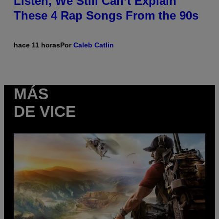
Listen, We Still Can’t Explain
These 4 Rap Songs From the 90s
hace 11 horas
Por
Caleb Catlin
MÁS
DE VICE