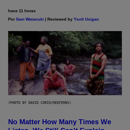
hace 11 horas
Por
Sam Watanuki
| Reviewed by
Ysolt Usigan
(PHOTO BY DAVID CORIO/REDFERNS)
No Matter How Many Times We