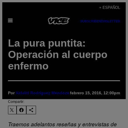
Saltar
+ ESPAÑOL
al
Abrir
contenido
SUBSCRIBE
NEWSLETTER
Menú
La pura puntita:
Operación al cuerpo
enfermo
Por
Xitlalitl Rodríguez Mendoza
febrero 15, 2016, 12:00pm
Compartir:
Traemos adelantos reseñas y entrevistas de