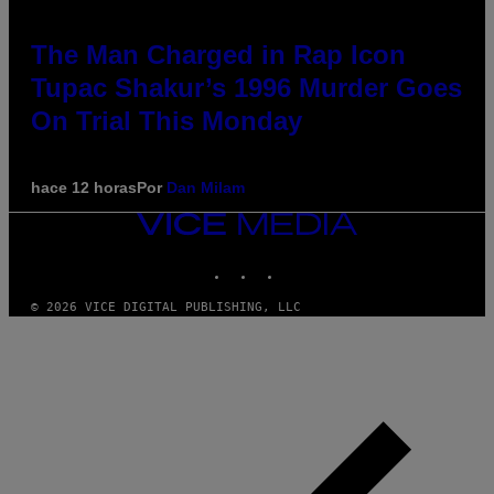
The Man Charged in Rap Icon
Tupac Shakur’s 1996 Murder Goes
On Trial This Monday
hace 12 horas
Por
Dan Milam
VICE
MEDIA
INSTAGRAM
TIKTOK
YOUTUBE
© 2026 VICE DIGITAL PUBLISHING, LLC