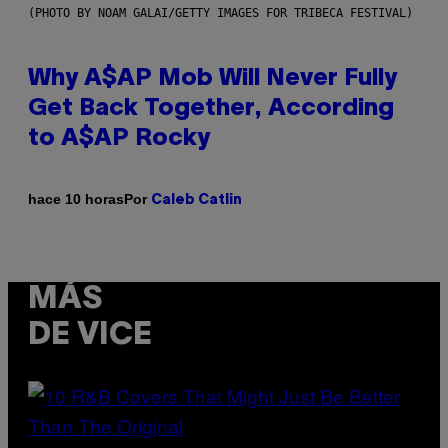
(PHOTO BY NOAM GALAI/GETTY IMAGES FOR TRIBECA FESTIVAL)
Why A$AP Mob Will Never Fully
Get Back Together, According
to A$AP Rocky
Por
hace 10 horas
Caleb Catlin
MÁS
DE VICE