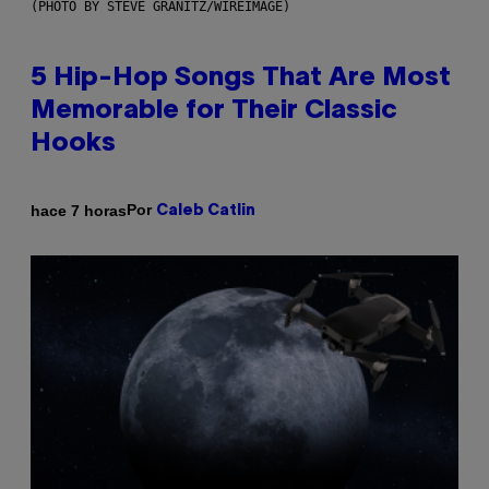
(PHOTO BY STEVE GRANITZ/WIREIMAGE)
5 Hip-Hop Songs That Are Most
Memorable for Their Classic
Hooks
Por
hace 7 horas
Caleb Catlin