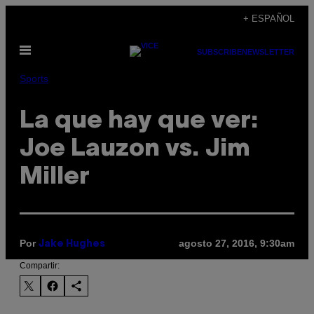
Saltar
+ ESPAÑOL
al
Abrir
contenido
SUBSCRIBE
NEWSLETTER
Menú
Sports
La que hay que ver:
Joe Lauzon vs. Jim
Miller
Por
agosto 27, 2016, 9:30am
Jake Hughes
Compartir: