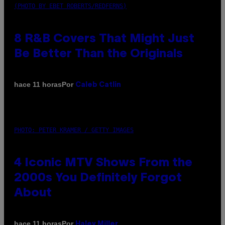
(PHOTO BY EBET ROBERTS/REDFERNS)
8 R&B Covers That Might Just
Be Better Than the Originals
Por
hace 11 horas
Caleb Catlin
PHOTO: PETER KRAMER / GETTY IMAGES
4 Iconic MTV Shows From the
2000s You Definitely Forgot
About
Por
hace 11 horas
Haley Miller