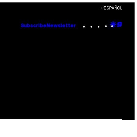
+ ESPAÑOL
Instagram
TikTok
YouTube
Google
Goog
Subscribe
Newsletter
Discove
Top
Posts