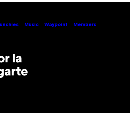
unchies
Music
Waypoint
Members
or la
garte