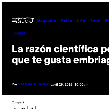
Saltar
al
contenido
Abrir
Magazine
Pulse
Life
Tech
M
Menú
Comida
La razón científica p
que te gusta embria
Por
abril 29, 2016, 10:00am
Staff de Munchies
Compartir: