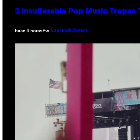
3 Insufferable Pop Music Tropes
Por
hace 4 horas
Lauren Boisvert