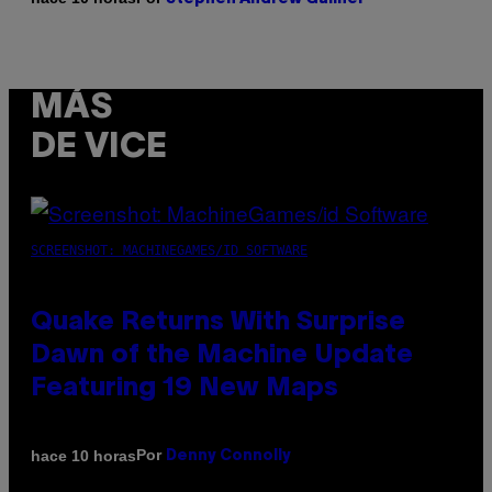
MÁS
DE VICE
SCREENSHOT: MACHINEGAMES/ID SOFTWARE
Quake Returns With Surprise
Dawn of the Machine Update
Featuring 19 New Maps
Por
hace 10 horas
Denny Connolly