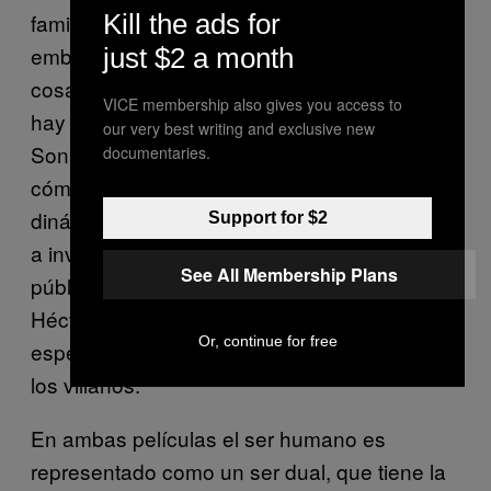
familia de Ulises es despiadada, sin
Kill the ads for
embargo, David comenta «pese a que hace
just $2 a month
cosas terribles esta familia, son una familia y
VICE membership also gives you access to
hay que mostrar una dinámica de relación.
our very best writing and exclusive new
Son estas cosas que todos conocemos,
documentaries.
cómo se relaciona una familia, cuáles son las
dinámicas, a partir de eso se puede empezar
Support for $2
a involucrar de una manera emotiva al
See All Membership Plans
público pese a que los personajes Ulises y
Héctor hacen cosas terribles». Y el
Or, continue for free
espectador incluso se encariña un poco con
los villanos.
En ambas películas el ser humano es
representado como un ser dual, que tiene la