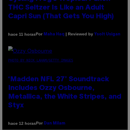
THC Seltzer Is Like an Adult
Capri Sun (That Gets You High)
Por
| Reviewed by
hace 11 horas
Maha Haq
Ysolt Usigan
PHOTO BY NICK LAHAM/GETTY IMAGES
‘Madden NFL 27’ Soundtrack
Includes Ozzy Osbourne,
Metallica, the White Stripes, and
Styx
Por
hace 12 horas
Dan Milam