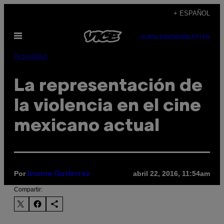
Saltar
+ ESPAÑOL
al
Abrir
contenido
SUBSCRIBE
NEWSLETTER
Menú
Actualidad
La representación de
la violencia en el cine
mexicano actual
Por
abril 22, 2016, 11:54am
Ivonne Gutierrez
Compartir: