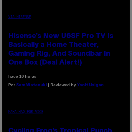
VIA HISENSE
Hisense’s New U6SF Pro TV Is
Basically a Home Theater,
Gaming Rig, And Soundbar In
One Box (Deal Alert!)
hace 10 horas
Por
| Reviewed by
Sam Watanuki
Ysolt Usigan
MAHA HAQ FOR VICE
Cycling Frog’s Tropical Punch