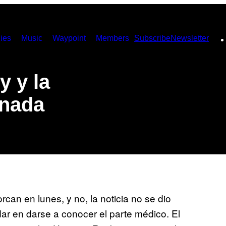
ies
Music
Waypoint
Members
Subscribe
Newsletter
y y la
unada
an en lunes, y no, la noticia no se dio
ar en darse a conocer el parte médico. El