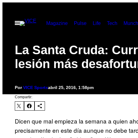
Saltar
al
Abrir
Magazine
Pulse
Life
Tech
Munch
contenido
Menú
La Santa Cruda: Curr
lesión más desafort
Por
VICE Sports
abril 25, 2016, 1:58pm
Compartir:
Dicen que mal empieza la semana a quien ahorc
precisamente en este día aunque no debe tard