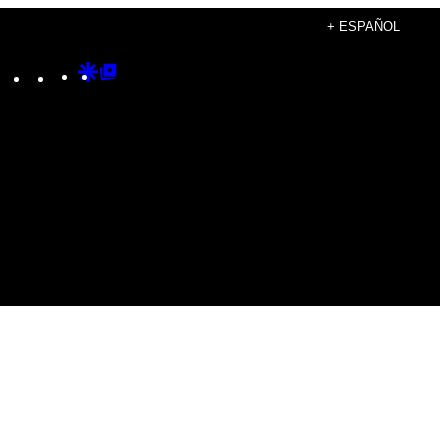
+ ESPAÑOL
Instagram
TikTok
YouTube
Google
Google
Discover
Top
Posts