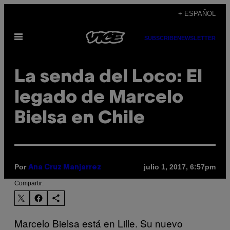
Saltar
+ ESPAÑOL
al
Abrir
contenido
SUBSCRIBE
NEWSLETTER
Menú
La senda del Loco: El
legado de Marcelo
Bielsa en Chile
Por
julio 1, 2017, 6:57pm
Ana Cruz Manjarrez
Compartir:
Marcelo Bielsa está en Lille. Su nuevo