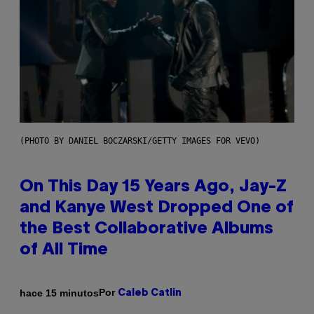
(PHOTO BY DANIEL BOCZARSKI/GETTY IMAGES FOR VEVO)
On This Day 15 Years Ago, Jay-Z
and Kanye West Dropped One of
the Best Collaborative Albums
of All Time
Por
hace 15 minutos
Caleb Catlin