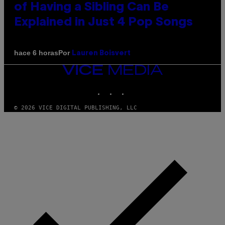
of Having a Sibling Can Be
Explained in Just 4 Pop Songs
Por
hace 6 horas
Lauren Boisvert
VICE
MEDIA
INSTAGRAM
TIKTOK
YOUTUBE
© 2026 VICE DIGITAL PUBLISHING, LLC