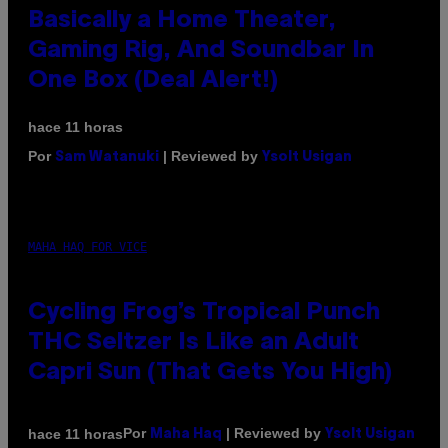
Basically a Home Theater,
Gaming Rig, And Soundbar In
One Box (Deal Alert!)
hace 11 horas
Por
| Reviewed by
Sam Watanuki
Ysolt Usigan
MAHA HAQ FOR VICE
Cycling Frog’s Tropical Punch
THC Seltzer Is Like an Adult
Capri Sun (That Gets You High)
Por
| Reviewed by
hace 11 horas
Maha Haq
Ysolt Usigan