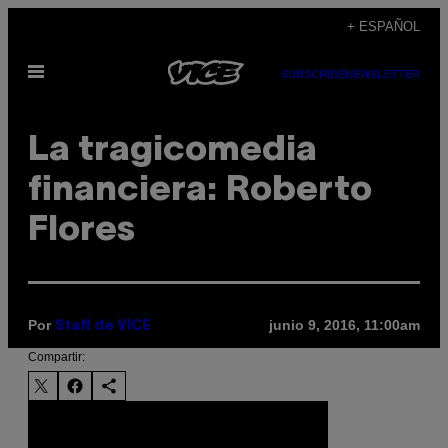
Saltar
+ ESPAÑOL
al
Abrir
contenido
SUBSCRIBE
NEWSLETTER
Menú
La tragicomedia
financiera: Roberto
Flores
Por
junio 9, 2016, 11:00am
Staff de VICE
Compartir: