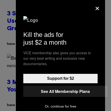
×
3 Songs That Were Commonly
Used As a Ringtone or Voicemail
Greeting in the 2000s
Kill the ads for
just $2 a month
Por
hace 9 horas
Dan Milam
VICE membership also gives you access to
our very best writing and exclusive new
documentaries.
PHOTO BY KEVIN WINTER/GETTY IMAGES FOR RADIO DISNEY
Support for $2
3 Millennial Anthems That Make
You Think of Your Best Friend
See All Membership Plans
Por
hace 9 horas
Lauren Boisvert
Or, continue for free