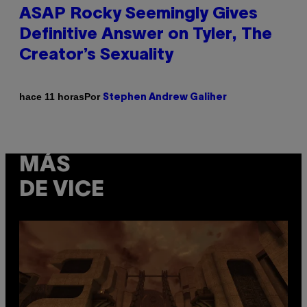
ASAP Rocky Seemingly Gives
Definitive Answer on Tyler, The
Creator’s Sexuality
Por
hace 11 horas
Stephen Andrew Galiher
MÁS
DE VICE