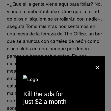
«¿Que si la gente viene aquí para follar? No,
vienen a emborracharse. Creo que la mitad
de ellos ni siquiera se enrollarán con nadie»,
asegura Tomo mientras nos sentamos en
una mesa de la terraza de The Office, un bar
que se anuncia con carteles de neón como
cinco clubs en uno, aunque por dentro
parece un bar de estudiantes. En ese
×
momento, un tío larguirucho que está en la
mesa de al lado se levanta, se abre paso a
empujones y vomita en la acera. «Como si
estuviera planeado» es, quizá, una frase muy
manida, pero en este caso es tan apropiada
Kill the ads for
que ni Tomo puede evitar esbozar una
just $2 a month
sonrisa.