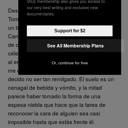
VICE membership also gives you access to
our very best writing and exclusive new
Después de despedirme emotivamente de
documentaries.
Tomo en el KFC, me dirijo a Magaluf Rocks,
un bar propiedad de los promotores de
Support for $2
Carnage Magaluf desde el que está a punto
de comenzar una de esas tristemente
See All Membership Plans
célebres rutas de bares. Lo primero que noto
al entrar es un intenso olor que casi hace que
Or, continue for free
me de la vuelta y me largue, pero finalmente
decido no ser tan remilgado. El suelo es un
cenagal de bebida y vómito, y la mitad
parece haber tomado la forma de una
espesa niebla que hace que la tarea de
reconocer la cara de alguien sea casi
imposible hasta que estás frente él.