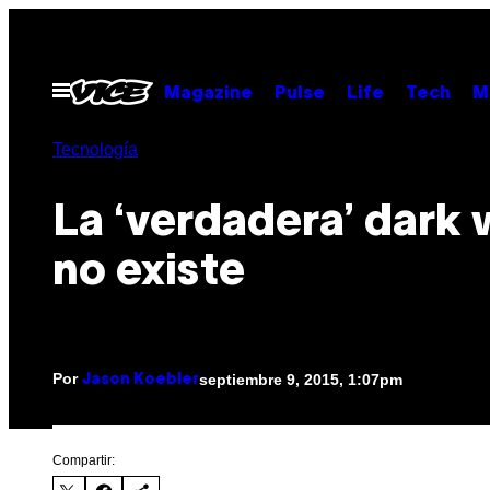
Saltar
al
contenido
Abrir
Magazine
Pulse
Life
Tech
M
Menú
Tecnología
La ‘verdadera’ dark
no existe
Por
septiembre 9, 2015, 1:07pm
Jason Koebler
Compartir: