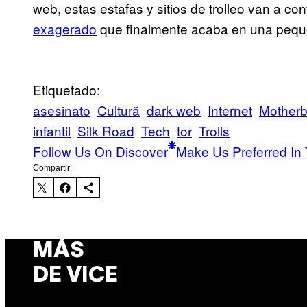
web, estas estafas y sitios de trolleo van a co
exagerado
que finalmente acaba en una peque
Etiquetado:
asesinato
Cultură
dark web
Internet
Motherb
infantil
Silk Road
Tech
tor
Trolls
Follow Us On Discover
Make Us Preferred In 
Compartir:
MÁS
DE VICE