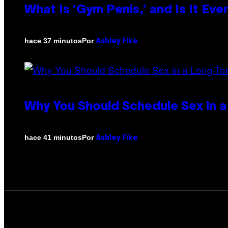
What Is ‘Gym Penis,’ and Is It Eve
Por
hace 37 minutos
Ashley Fike
Why You Should Schedule Sex in a
Por
hace 41 minutos
Ashley Fike