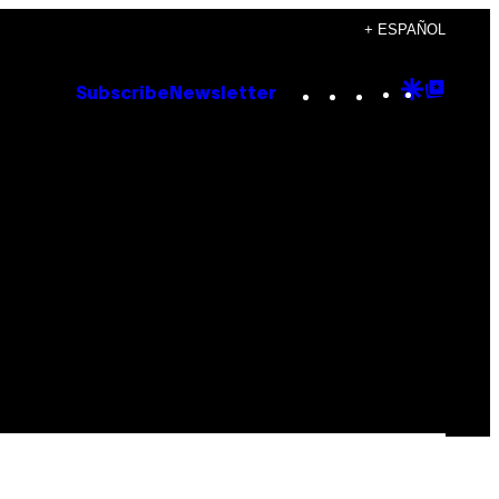
+ ESPAÑOL
Instagram
TikTok
YouTube
Google
Goog
Subscribe
Newsletter
Discove
Top
Posts