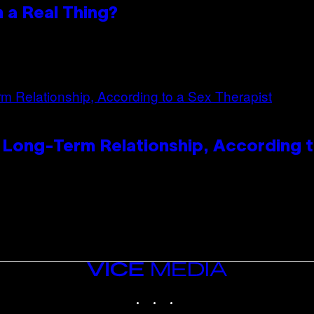
n a Real Thing?
 Long-Term Relationship, According t
VICE
MEDIA
INSTAGRAM
TIKTOK
YOUTUBE