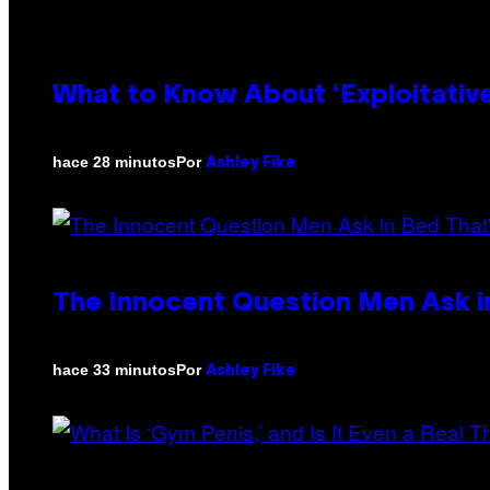
What to Know About ‘Exploitativ
Por
hace 28 minutos
Ashley Fike
The Innocent Question Men Ask in
Por
hace 33 minutos
Ashley Fike