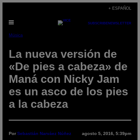
Saltar
+ ESPAÑOL
al
Abrir
contenido
SUBSCRIBE
NEWSLETTER
Menú
Música
La nueva versión de
«De pies a cabeza» de
Maná con Nicky Jam
es un asco de los pies
a la cabeza
Por
Sebastián Narváez Núñez
agosto 5, 2016, 5:39pm