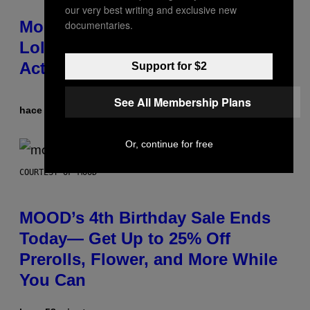
our very best writing and exclusive new
Monoculture is Dead, and
documentaries.
Lollapalooza Proved Why That’s
Actually a Great Thing
Support for $2
See All Membership Plans
hace 53 minutos
Por
Caleb Catlin
Or, continue for free
COURTESY OF MOOD
MOOD’s 4th Birthday Sale Ends
Today— Get Up to 25% Off
Prerolls, Flower, and More While
You Can