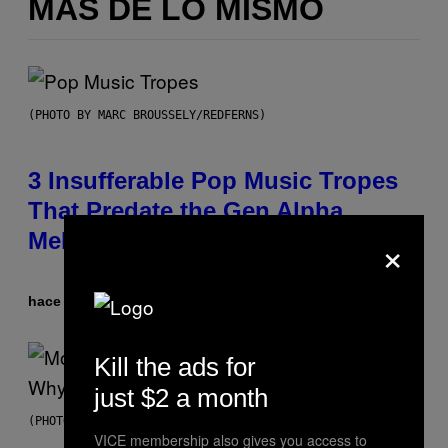
MÁS DE LO MISMO
(PHOTO BY MARC BROUSSELY/REDFERNS)
3 Insufferable Pop Music Tropes
That Predate the Gen Alpha
×
Melody
hace 38 minutos
Por
Lauren Boisvert
Kill the ads for
just $2 a month
(PHOTO VIA T-MOBILE)
VICE membership also gives you access to