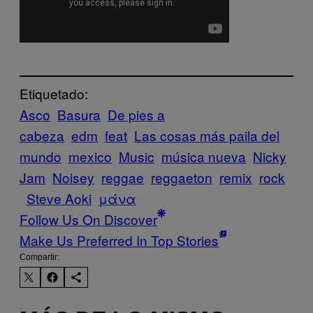
Etiquetado:
Asco
Basura
De pies a
cabeza
edm
feat
Las cosas más paila del
mundo
mexico
Music
música nueva
Nicky
Jam
Noisey
reggae
reggaeton
remix
rock
Steve Aoki
μάνα
Follow Us On Discover
Make Us Preferred In Top Stories
Compartir: