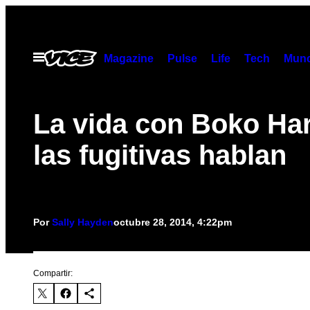
Saltar
al
contenido
Abrir
Magazine
Pulse
Life
Tech
Munc
Menú
La vida con Boko Ha
las fugitivas hablan
Por
Sally Hayden
octubre 28, 2014, 4:22pm
Compartir: