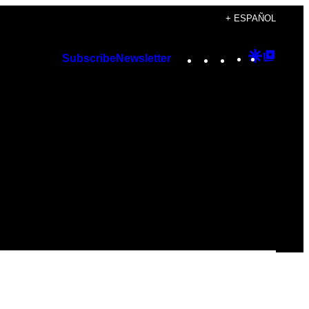
+ ESPAÑOL
Instagram
TikTok
YouTube
Google
Googl
Subscribe
Newsletter
Discover
Top
Posts