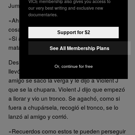
VICE membership also gives you access to
Jumpsteady corrió a los nietos de la casa.
our very best writing and exclusive new
documentaries.
«Ahora que soy un hombre grande, las
cosas son muy distintas», escribió Violent J.
Support for $2
«Si alguna vez vuelvo a ver a mi padrastro, lo
mataré».
See All Membership Plans
Después, en su adolescencia, un amigo lo
Or, continue for free
llevó al patio de una casa abandonada. El
amigo se sacó la verga y le dijo a Violent J
que se la chupara. Violent J dijo que empezó
a llorar y vio un tronco. Se agachó, como si
fuera a chupársela, recogió el tronco, se lo
lanzó al amigo y corrió.
«Recuerdos como estos te pueden perseguir