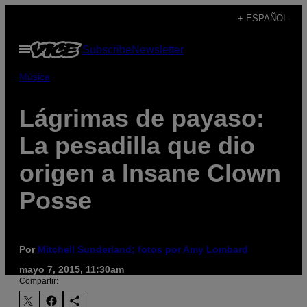
Saltar
+ ESPAÑOL
al
Abrir
Subscribe
Newsletter
contenido
Menú
Música
Lágrimas de payaso:
La pesadilla que dio
origen a Insane Clown
Posse
Por
Mitchell Sunderland; fotos por Amy Lombard
mayo 7, 2015, 11:30am
Compartir: