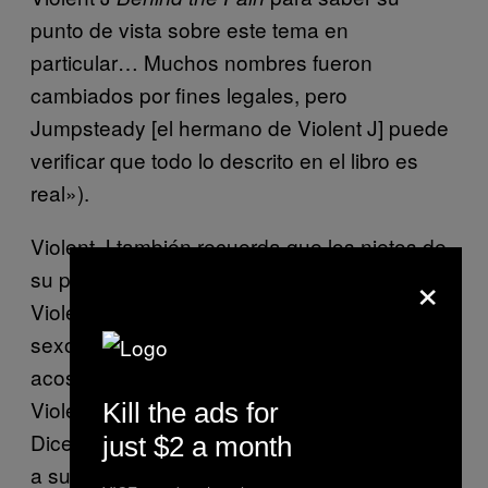
punto de vista sobre este tema en
particular… Muchos nombres fueron
cambiados por fines legales, pero
Jumpsteady [el hermano de Violent J] puede
verificar que todo lo descrito en el libro es
real»).
Violent J también recuerda que los nietos de
×
su padrastro iban a su casa. Un día, según
Violent J, uno de los nietos dijo: «Tengamos
sexo» y le ordenó que se desnudara y se
acostara boca abajo. En ese entonces
Violent J ni siquiera sabía qué era el sexo.
Kill the ads for
Dice que se negó, salió del cuarto y le contó
just $2 a month
a su hermano. De acuerdo con el libro,