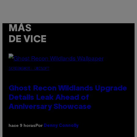
MÁS
DE VICE
SCREENSHOT: UBISOFT
Ghost Recon Wildlands Upgrade
Details Leak Ahead of
Anniversary Showcase
Por
hace 9 horas
Denny Connolly