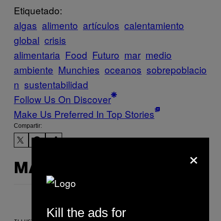
Etiquetado:
algas
alimento
artículos
calentamiento
global
crisis
alimentaria
Food
Futuro
mar
medio
ambiente
Munchies
oceanos
sobrepoblacio
n
sustentabilidad
Follow Us On Discover
Make Us Preferred In Top Stories
Compartir:
×
MÁS DE LO MISMO
Kill the ads for