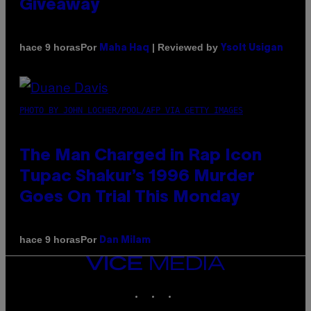
Giveaway
Por
| Reviewed by
hace 9 horas
Maha Haq
Ysolt Usigan
PHOTO BY JOHN LOCHER/POOL/AFP VIA GETTY IMAGES
The Man Charged in Rap Icon
Tupac Shakur’s 1996 Murder
Goes On Trial This Monday
Por
hace 9 horas
Dan Milam
VICE
MEDIA
INSTAGRAM
TIKTOK
YOUTUBE