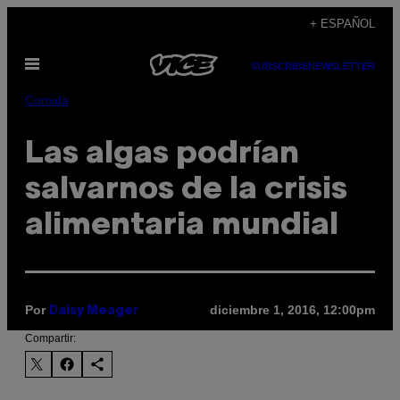
Saltar
+ ESPAÑOL
al
Abrir
contenido
SUBSCRIBE
NEWSLETTER
Menú
Comida
Las algas podrían
salvarnos de la crisis
alimentaria mundial
Por
diciembre 1, 2016, 12:00pm
Daisy Meager
Compartir: