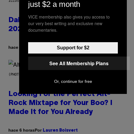
ILLUSTRATION BY REESA.
just $2 a month
VICE membership also gives you access to
Daily Horoscope: August 6,
our very best writing and exclusive new
2026
documentaries.
Por
hace 31 minutos
Support for $2
Ashley Fike
See All Membership Plans
(PHOTO BY MICK HUTSON/REDFERNS)
Or, continue for free
Looking For the Perfect Alt-
Rock Mixtape for Your Boo? I
Made It for You Already
Por
hace 6 horas
Lauren Boisvert