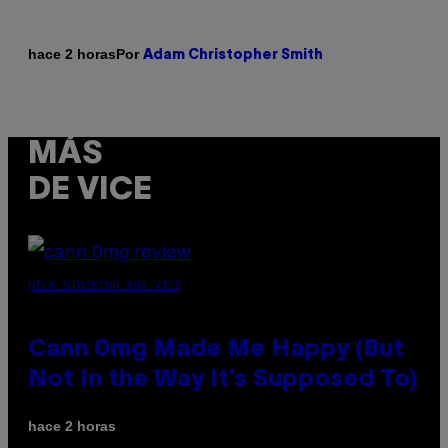
Por
hace 2 horas
Adam Christopher Smith
MÁS
DE VICE
NICK STOCKTON FOR VICE
Cann 0mg Made Me Happy (But
Not In the Way It’s Supposed To)
hace 2 horas