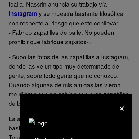
toalla. Nassrin anuncia su trabajo vía
y se muestra bastante filosófica
Instagram
con respecto al riesgo que esto conlleva:
«Fabrico zapatillas de baile. No pueden
prohibir que fabrique zapatos».
«Subo las fotos de las zapatillas a Instagram,
donde las ve un tipo muy determinado de
gente, sobre todo gente que no conozco.
Cuando algunas de mis amigas las vieron
me dijeron que no sabían que eran zapatillas
×
de baile. No las reconocieron».
La actitud de Nassrin es un cambio de rumbo
bastante reciente en la escena del baile en
Teherán. Cuando Ada empezó a asistir a las