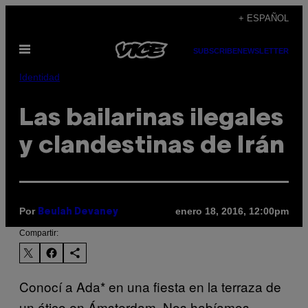
Saltar
+ ESPAÑOL
al
Abrir
contenido
SUBSCRIBE
NEWSLETTER
Menú
Identidad
Las bailarinas ilegales
y clandestinas de Irán
Por
enero 18, 2016, 12:00pm
Beulah Devaney
Compartir:
Conocí a Ada* en una fiesta en la terraza de
un ático en Ámsterdam. Nos habíamos