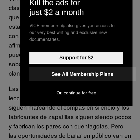
Kill the ads for
clases, a la gente le preocupaba mucho más
just $2 a month
que la arrestaran. Ahora me dice que han
establecido una especie de rutina familiar
VICE membership also gives you access to
our very best writing and exclusive new
con la policía. «Ellos [el gobierno] siguen
documentaries.
afirmando que el baile es pecado, así que no
puedes bailar a menos que pagues algún
Support for $2
soborno, y entonces sí puedes hacerlo, pero
clandestinamente… Porque es pecado…».
See All Membership Plans
Las bailarinas todavía deben ocultar las
Or, continue for free
lecciones a sus familiares, las profesoras
siguen marcando el compás en silencio y los
fabricantes de zapatillas siguen siendo pocos
y fabrican los pares con cuentagotas. Pero
las oportunidades de bailar en público van en