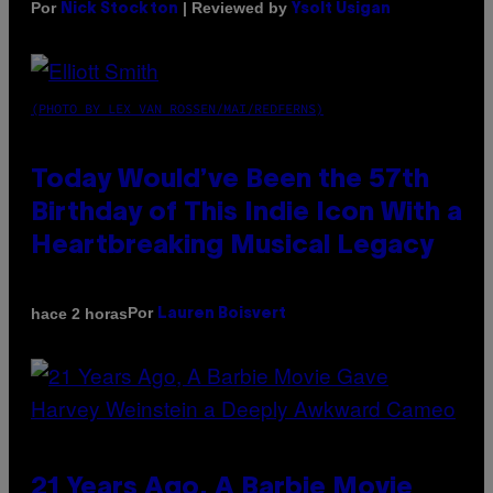
Por
| Reviewed by
Nick Stockton
Ysolt Usigan
(PHOTO BY LEX VAN ROSSEN/MAI/REDFERNS)
Today Would’ve Been the 57th
Birthday of This Indie Icon With a
Heartbreaking Musical Legacy
Por
hace 2 horas
Lauren Boisvert
21 Years Ago, A Barbie Movie