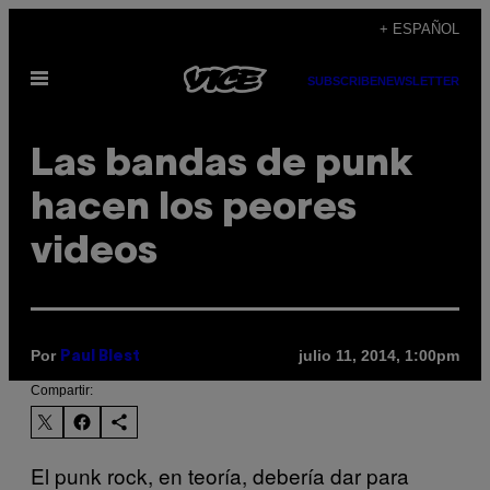
Saltar
+ ESPAÑOL
al
Abrir
contenido
SUBSCRIBE
NEWSLETTER
Menú
Las bandas de punk
hacen los peores
videos
Por
julio 11, 2014, 1:00pm
Paul Blest
Compartir:
El punk rock, en teoría, debería dar para