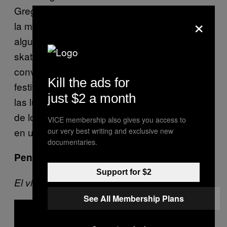
Greg Graffin, mostrar un montón de tomas de
×
la muchedumbre en un festival desconocido,
algunas grabaciones en vivo, algunos niños
skaters, y luego de nuevo a la inducción de
convulsiones y un montón de niños en el
Kill the ads for
festival antes mencionado. Solo se suman
just $2 a month
las luces estroboscópicas. Esto fue el MTV
de los 90: la música alternativa condensada
VICE membership also gives you access to
en un solo vídeo.
our very best writing and exclusive new
documentaries.
Pennywise – “Homesick”
Support for $2
El video mamerto
See All Membership Plans