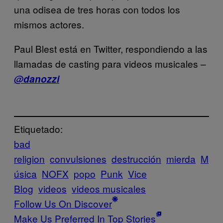
una odisea de tres horas con todos los
mismos actores.
Paul Blest está en Twitter, respondiendo a las
llamadas de casting para videos musicales –
@danozzi
Etiquetado:
bad
religion
convulsiones
destrucción
mierda
M
úsica
NOFX
popo
Punk
Vice
Blog
videos
videos musicales
Follow Us On Discover
Make Us Preferred In Top Stories