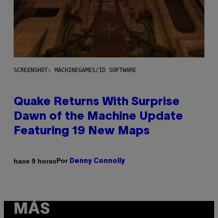
SCREENSHOT: MACHINEGAMES/ID SOFTWARE
Quake Returns With Surprise
Dawn of the Machine Update
Featuring 19 New Maps
Por
hace 9 horas
Denny Connolly
MÁS