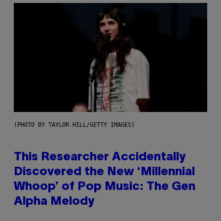
(PHOTO BY TAYLOR HILL/GETTY IMAGES)
This Researcher Accidentally
Discovered the New ‘Millennial
Whoop’ of Pop Music: The Gen
Alpha Melody