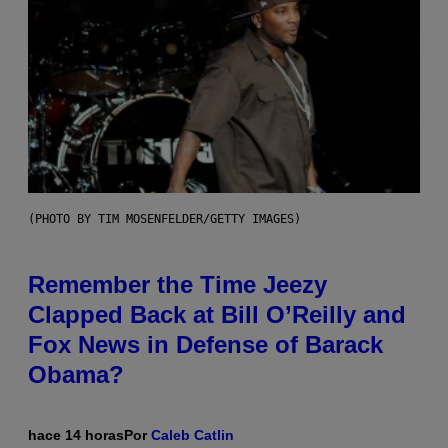
(PHOTO BY TIM MOSENFELDER/GETTY IMAGES)
Remember the Time Jeezy
Clapped Back at Bill O’Reilly and
Fox News in Defense of Barack
Obama?
hace 14 horas
Por
Caleb Catlin