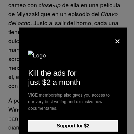
cameo con
de ella en una película
close-up
de Miyazaki que en un episodio del
Chavo
. Justo al salir del horno, cada una
del ocho
tiene textura como de nube y es apenas
×
dulce, liberando su intenso aroma floral y a
mantequilla, que recuerda al aroma que te
sorprende cuando entras a una panadería
mexicana. Podría ser la pastelería lo que une
Kill the ads for
el, extrañamente similar,
de Japón
melonpan
just $2 a month
con la concha de México.
VICE membership also gives you access to
A pesar de que la mayoría de los clientes de
our very best writing and exclusive new
documentaries.
Winsome nunca han escuchado acerca del
pan dulce, Mialma las ha estado vendiendo a
diario. «Es un poco impactante para mí que
Support for $2