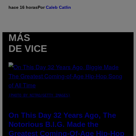
hace 16 horas
Por
Caleb Catlin
MÁS
DE VICE
(PHOTO BY NITRO/GETTY IMAGES)
On This Day 32 Years Ago, The
Notorious B.I.G. Made the
Greatest Coming-Of-Age Hip-Hop