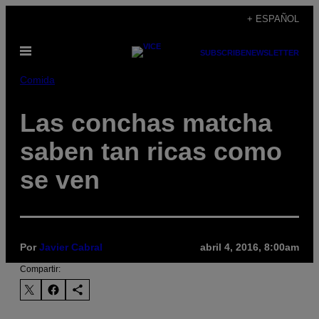
Saltar
+ ESPAÑOL
al
Abrir
contenido
SUBSCRIBE
NEWSLETTER
Menú
Comida
Las conchas matcha
saben tan ricas como
se ven
Por
Javier Cabral
abril 4, 2016, 8:00am
Compartir: