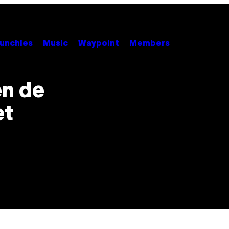
unchies
Music
Waypoint
Members
en de
et