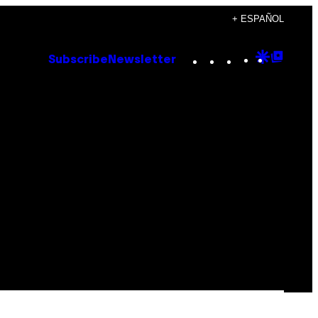
+ ESPAÑOL
Instagram
TikTok
YouTube
Google
Goog
Subscribe
Newsletter
Discove
Top
Posts