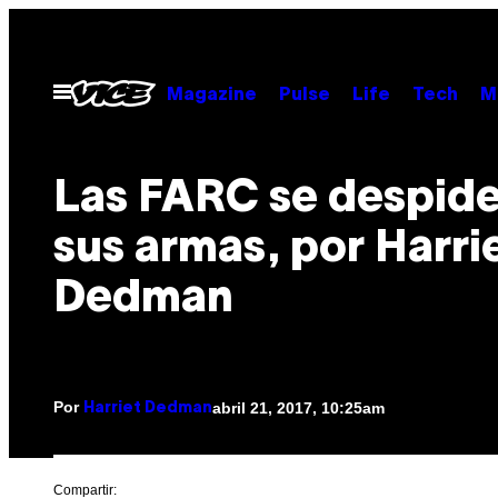
Saltar
al
contenido
Abrir
Magazine
Pulse
Life
Tech
M
Menú
Las FARC se despid
sus armas, por Harri
Dedman
Por
abril 21, 2017, 10:25am
Harriet Dedman
Compartir: