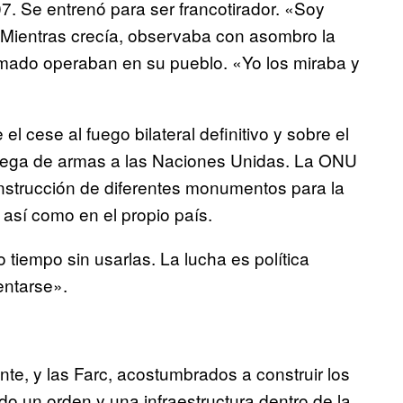
07. Se entrenó para ser francotirador. «Soy
 Mientras crecía, observaba con asombro la
mado operaban en su pueblo. «Yo los miraba y
l cese al fuego bilateral definitivo y sobre el
trega de armas a las Naciones Unidas. La ONU
onstrucción de diferentes monumentos para la
así como en el propio país.
empo sin usarlas. La lucha es política
entarse».
te, y las Farc, acostumbrados a construir los
 un orden y una infraestructura dentro de la