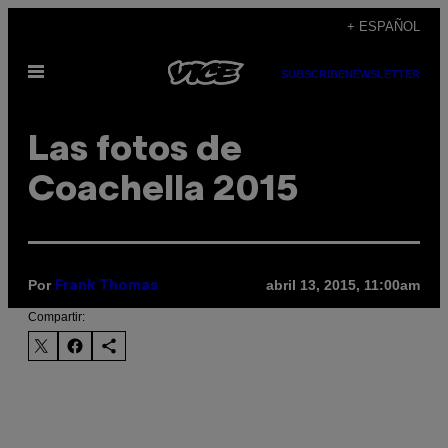
Saltar
+ ESPAÑOL
al
Abrir
contenido
SUBSCRIBE
NEWSLETTER
Menú
Las fotos de
Coachella 2015
Por
abril 13, 2015, 11:00am
Frank Thomas
Compartir: