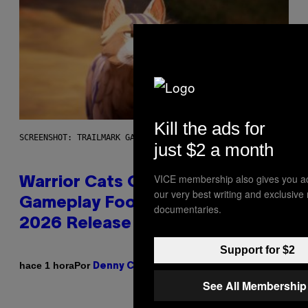
Kill the ads for
SCREENSHOT: TRAILMARK GAMES
just $2 a month
VICE membership also gives you a
Warrior Cats Game Reveals
our very best writing and exclusive
Gameplay Footage and Confirms
documentaries.
2026 Release Window
Support for $2
Por
hace 1 hora
Denny Connolly
See All Membership