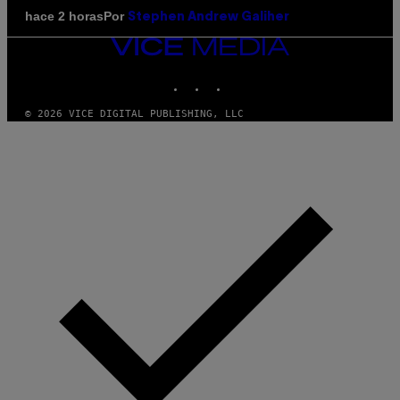
Por
hace 2 horas
Stephen Andrew Galiher
VICE
MEDIA
INSTAGRAM
TIKTOK
YOUTUBE
© 2026 VICE DIGITAL PUBLISHING, LLC