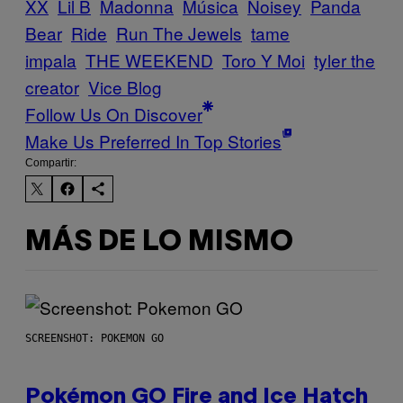
XX
Lil B
Madonna
Música
Noisey
Panda
Bear
Ride
Run The Jewels
tame
impala
THE WEEKEND
Toro Y Moi
tyler the
creator
Vice Blog
Follow Us On Discover
Make Us Preferred In Top Stories
Compartir:
MÁS DE LO MISMO
SCREENSHOT: POKEMON GO
Pokémon GO Fire and Ice Hatch