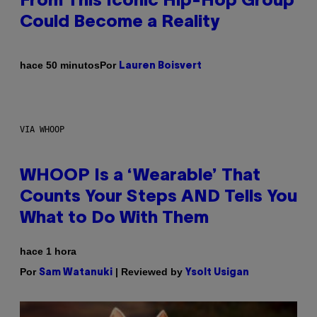
From This Iconic Hip-Hop Group
Could Become a Reality
Por
hace 50 minutos
Lauren Boisvert
VIA WHOOP
WHOOP Is a ‘Wearable’ That
Counts Your Steps AND Tells You
What to Do With Them
hace 1 hora
Por
| Reviewed by
Sam Watanuki
Ysolt Usigan