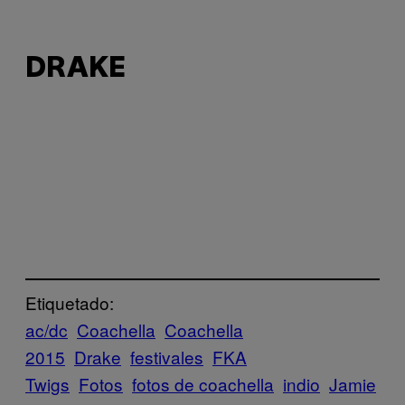
DRAKE
Etiquetado:
ac/dc
Coachella
Coachella
2015
Drake
festivales
FKA
Twigs
Fotos
fotos de coachella
indio
Jamie