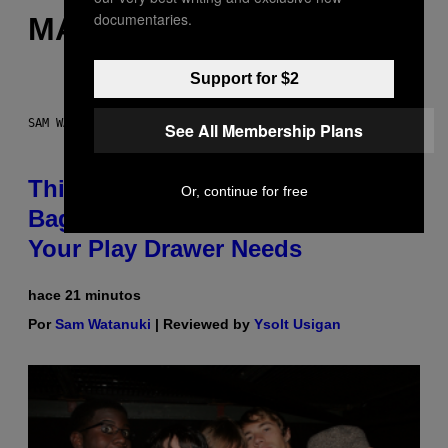
documentaries.
MÁS DE LO MISMO
Support for $2
SAM WATANUKI FOR VICE
See All Membership Plans
This Discreet Lockable Sex Toy
Or, continue for free
Bag Is the Nightstand Upgrade
Your Play Drawer Needs
hace 21 minutos
Por
Sam Watanuki
| Reviewed by
Ysolt Usigan