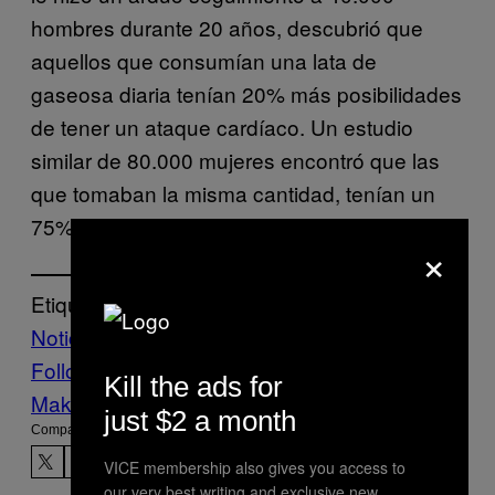
hombres durante 20 años, descubrió que
aquellos que consumían una lata de
gaseosa diaria tenían 20% más posibilidades
de tener un ataque cardíaco. Un estudio
similar de 80.000 mujeres encontró que las
que tomaban la misma cantidad, tenían un
75% más de probabilidad de desarrollar gota.
×
Etiquetado:
Noticias
Follow Us On Discover
Kill the ads for
Make Us Preferred In Top Stories
just $2 a month
Compartir:
VICE membership also gives you access to
our very best writing and exclusive new