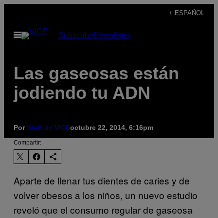
Saltar
+ ESPAÑOL
al
Abrir
Subscribe
Newsletter
contenido
Menú
Las gaseosas están
jodiendo tu ADN
Por
Staff de VICE
octubre 22, 2014, 6:16pm
Compartir:
Aparte de llenar tus dientes de caries y de
volver obesos a los niños, un nuevo estudio
reveló que el consumo regular de gaseosa