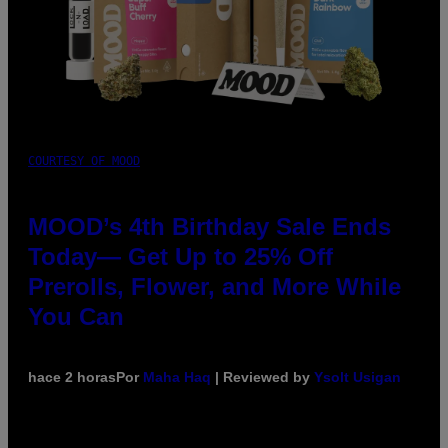
COURTESY OF MOOD
MOOD’s 4th Birthday Sale Ends
Today— Get Up to 25% Off
Prerolls, Flower, and More While
You Can
hace 2 horas
Por
Maha Haq
| Reviewed by
Ysolt Usigan