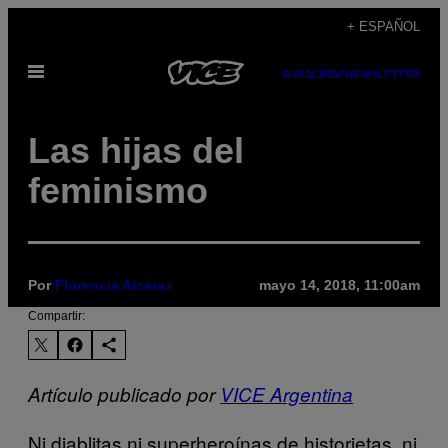
Saltar
+ ESPAÑOL
al
Abrir
contenido
SUBSCRIBE
NEWSLETTER
Menú
Las hijas del
feminismo
Por
Florencia Alcaraz
mayo 14, 2018, 11:00am
Compartir:
Artículo publicado por
VICE Argentina
Ni diablitas ni superheroínas de historietas, ni