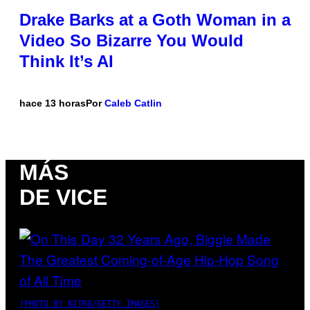
Drake Barks at a Goth Woman in a
Video So Bizarre You Would
Think It’s AI
hace 13 horas
Por
Caleb Catlin
MÁS
DE VICE
(PHOTO BY NITRO/GETTY IMAGES)