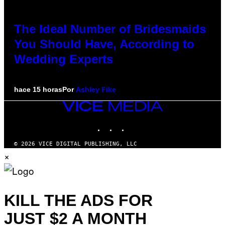
The Ideal Number of Bridesmaids
You Should Have, According to
Wedding Experts
hace 15 horas
Por
Ashley Fike
VICE
MEDIA
INSTAGRAM
TIKTOK
YOUTUBE
© 2026 VICE DIGITAL PUBLISHING, LLC
×
KILL THE ADS FOR
JUST $2 A MONTH