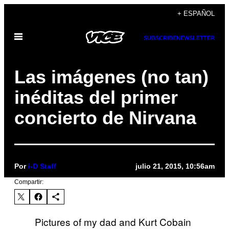
Saltar
+ ESPAÑOL
al
Abrir
contenido
SUBSCRIBE
NEWSLETTER
Menú
Las imágenes (no tan)
inéditas del primer
concierto de Nirvana
Por
i-D Staff
julio 21, 2015, 10:56am
Compartir:
Pictures of my dad and Kurt Cobain