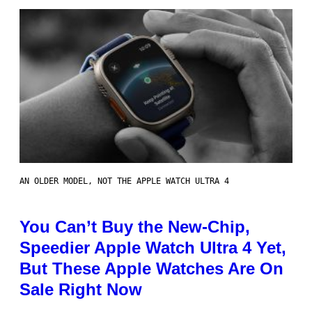
AN OLDER MODEL, NOT THE APPLE WATCH ULTRA 4
You Can’t Buy the New-Chip,
Speedier Apple Watch Ultra 4 Yet,
But These Apple Watches Are On
Sale Right Now