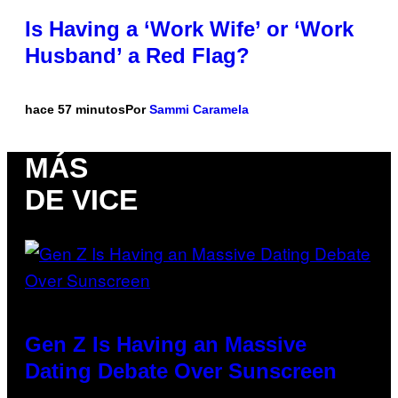
Is Having a ‘Work Wife’ or ‘Work
Husband’ a Red Flag?
hace 57 minutos
Por
Sammi Caramela
MÁS
DE VICE
Gen Z Is Having an Massive
Dating Debate Over Sunscreen