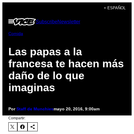
Saltar
+ ESPAÑOL
al
Abrir
Subscribe
Newsletter
contenido
Menú
Comida
Las papas a la
francesa te hacen más
daño de lo que
imaginas
Por
Staff de Munchies
mayo 20, 2016, 9:00am
Compartir: