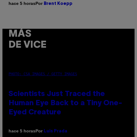
Por
hace 5 horas
Brent Koepp
MÁS
DE VICE
PHOTO: CSA IMAGES / GETTY IMAGES
Scientists Just Traced the
Human Eye Back to a Tiny One-
Eyed Creature
Por
hace 5 horas
Luis Prada