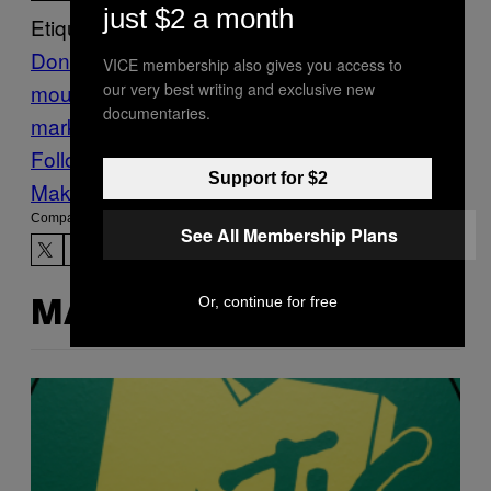
just $2 a month
Etiquetado:
Donald Trump
FIGHTLAND
gegard
VICE membership also gives you access to
our very best writing and exclusive new
mousasi
politica migratoria
randa
documentaries.
markos
Sports
VICE Sports
Follow Us On Discover
Support for $2
Make Us Preferred In Top Stories
Compartir:
See All Membership Plans
Or, continue for free
MÁS DE LO MISMO