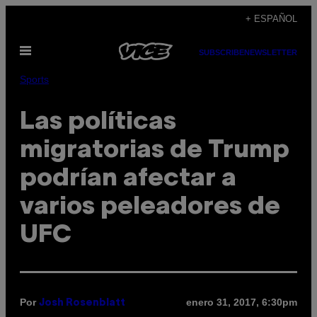
Saltar
+ ESPAÑOL
al
Abrir
contenido
SUBSCRIBE
NEWSLETTER
Menú
Sports
Las políticas
migratorias de Trump
podrían afectar a
varios peleadores de
UFC
Por
enero 31, 2017, 6:30pm
Josh Rosenblatt