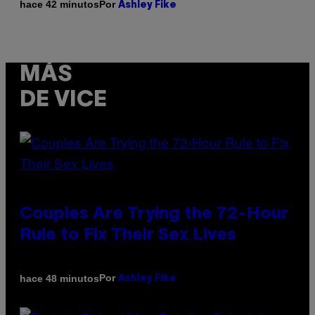
Por
hace 42 minutos
Ashley Fike
MÁS
DE VICE
Couples Are Trying the 72-Hour
Rule to Fix Their Sex Lives
Por
hace 48 minutos
Ashley Fike