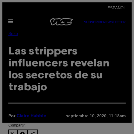
Saltar
+ ESPAÑOL
al
Abrir
contenido
SUBSCRIBE
NEWSLETTER
Menú
Sexo
Las strippers
influencers revelan
los secretos de su
trabajo
Por
septiembre 10, 2020, 11:18am
Claire Hubble
Compartir: