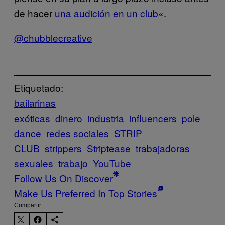
de hacer
una audición en un club
«.
@chubblecreative
Etiquetado:
bailarinas
exóticas
dinero
industria
influencers
pole
dance
redes sociales
STRIP
CLUB
strippers
Striptease
trabajadoras
sexuales
trabajo
YouTube
Follow Us On Discover
Make Us Preferred In Top Stories
Compartir: