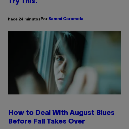
Try This.
Por
hace 24 minutos
Sammi Caramela
How to Deal With August Blues
Before Fall Takes Over