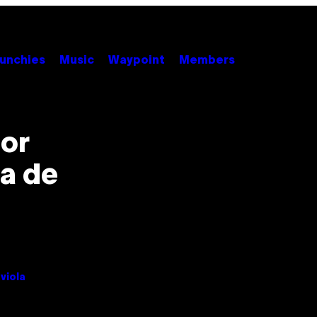
unchies
Music
Waypoint
Members
eor
ia de
viola