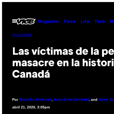
Saltar
al
contenido
Abrir
Magazine
Pulse
Life
Tech
M
Menú
Actualidad
Las víctimas de la p
masacre en la histor
Canadá
Por
,
, and
Manisha Krishnan
Anya Zoledziowski
Anne Ga
abril 21, 2020, 3:05pm