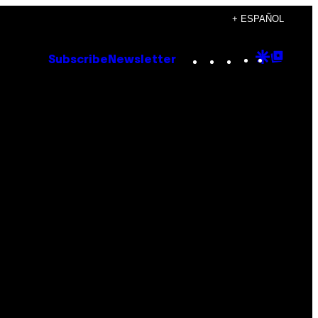
+ ESPAÑOL
Instagram
TikTok
YouTube
Google
Goog
Subscribe
Newsletter
Discove
Top
Posts