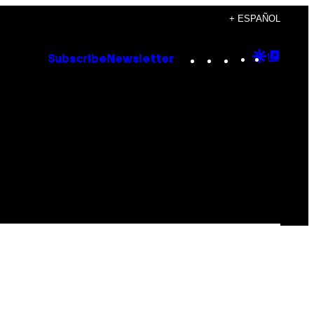
+ ESPAÑOL
Instagram
TikTok
YouTube
Google
Goog
Subscribe
Newsletter
Discove
Top
Posts