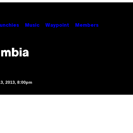
unchies
Music
Waypoint
Members
umbia
3, 2013, 8:00pm