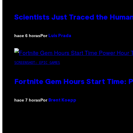
Scientists Just Traced the Huma
Por
hace 6 horas
Luis Prada
SCREENSHOT: EPIC GAMES
Fortnite Gem Hours Start Time: 
Por
hace 7 horas
Brent Koepp