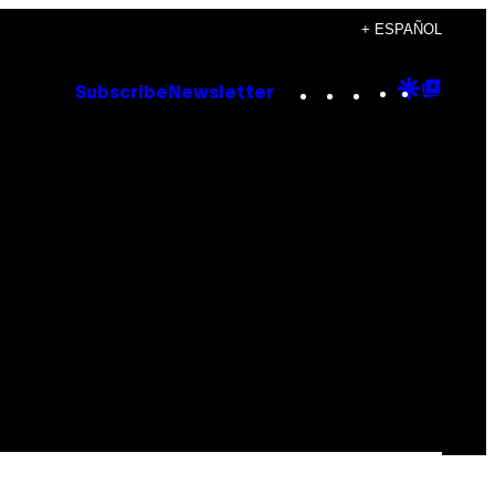
+ ESPAÑOL
Instagram
TikTok
YouTube
Google
Goog
Subscribe
Newsletter
Discove
Top
Posts