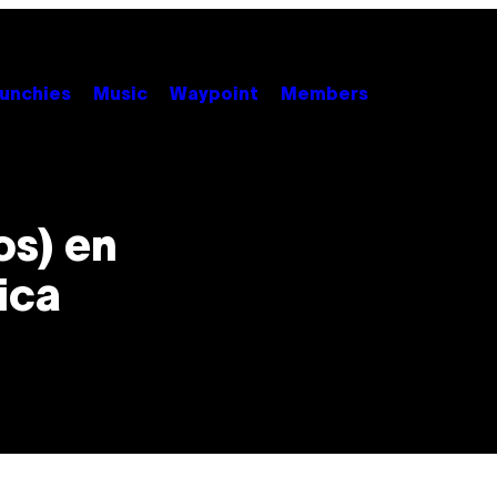
unchies
Music
Waypoint
Members
os) en
ica