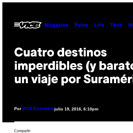
Saltar
al
contenido
Abrir
Magazine
Pulse
Life
Tech
M
Menú
Cuatro destinos
imperdibles (y barat
un viaje por Suramér
Por
julio 19, 2016, 6:10pm
VICE Colombia
Compartir: