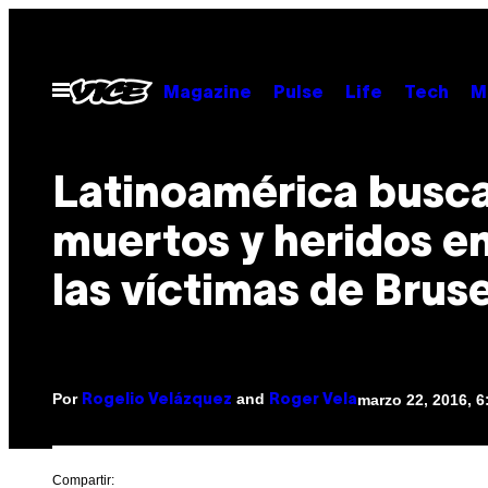
Saltar
al
contenido
Abrir
Magazine
Pulse
Life
Tech
M
Menú
Latinoamérica busca
muertos y heridos e
las víctimas de Brus
Por
and
marzo 22, 2016, 
Rogelio Velázquez
Roger Vela
Compartir: