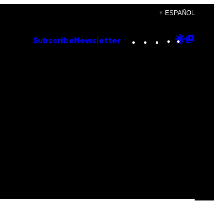
+ ESPAÑOL
Instagram
TikTok
YouTube
Google
Goog
Subscribe
Newsletter
Discove
Top
Posts