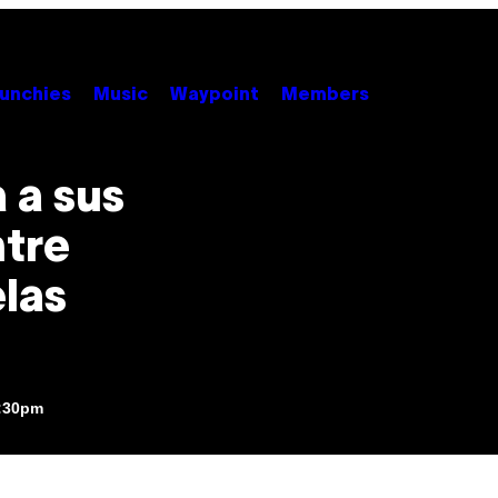
unchies
Music
Waypoint
Members
 a sus
ntre
elas
6:30pm