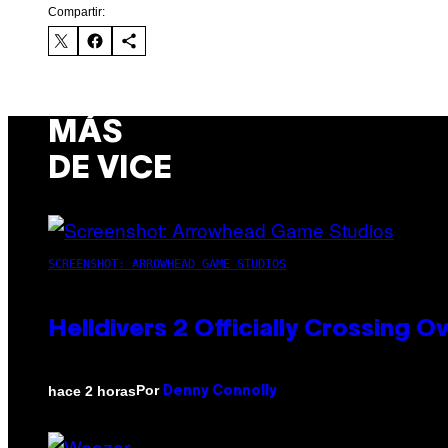
Compartir:
MÁS
DE VICE
SCREENSHOT: ARROWHEAD GAME STUDIOS
Helldivers 2 Officially Crossing
Por
hace 2 horas
Denny Connolly