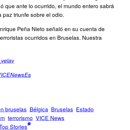
só que ante lo ocurrido, el mundo entero sabrá
 paz triunfe sobre el odio.
nrique Peña Nieto señaló en su cuenta de
erroristas ocurridos en Bruselas. Nuestra
velav
ICENewsEs
en bruselas
Bélgica
Bruselas
Estado
am
terrorismo
VICE News
Top Stories