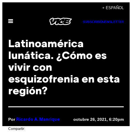
Saltar
+ ESPAÑOL
al
Abrir
contenido
SUBSCRIBE
NEWSLETTER
Menú
Latinoamérica
lunática. ¿Cómo es
vivir con
esquizofrenia en esta
región?
Por
octubre 26, 2021, 6:20pm
Ricardo A. Manrique
Compartir: