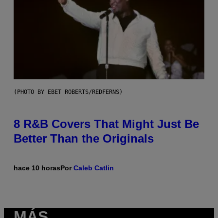
(PHOTO BY EBET ROBERTS/REDFERNS)
8 R&B Covers That Might Just Be
Better Than the Originals
hace 10 horas
Por
Caleb Catlin
MÁS