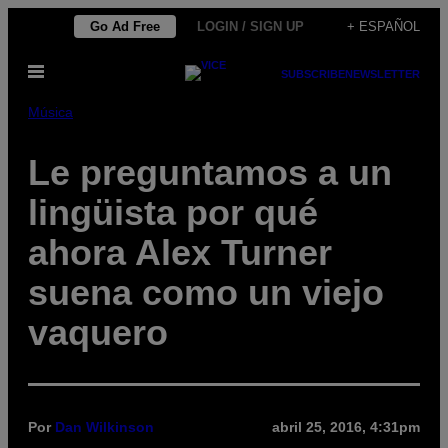
Saltar
Go Ad Free
LOGIN / SIGN UP
+ ESPAÑOL
al
Abrir
contenido
SUBSCRIBE
NEWSLETTER
Menú
Música
Le preguntamos a un
lingüista por qué
ahora Alex Turner
suena como un viejo
vaquero
Por
Dan Wilkinson
abril 25, 2016, 4:31pm