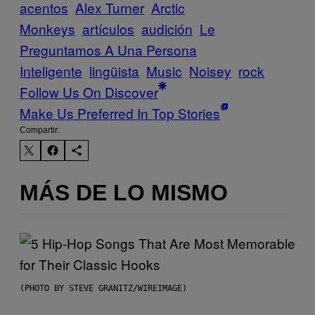
acentos
Alex Turner
Arctic
Monkeys
artículos
audición
Le
Preguntamos A Una Persona
Inteligente
lingüista
Music
Noisey
rock
Follow Us On Discover
Make Us Preferred In Top Stories
Compartir:
MÁS DE LO MISMO
(PHOTO BY STEVE GRANITZ/WIREIMAGE)