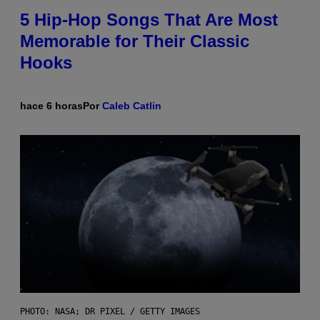
5 Hip-Hop Songs That Are Most
Memorable for Their Classic
Hooks
hace 6 horas
Por
Caleb Catlin
PHOTO: NASA; DR PIXEL / GETTY IMAGES