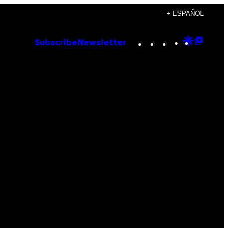
+ ESPAÑOL
Instagram
TikTok
YouTube
Google
Goog
Subscribe
Newsletter
Discove
Top
Posts