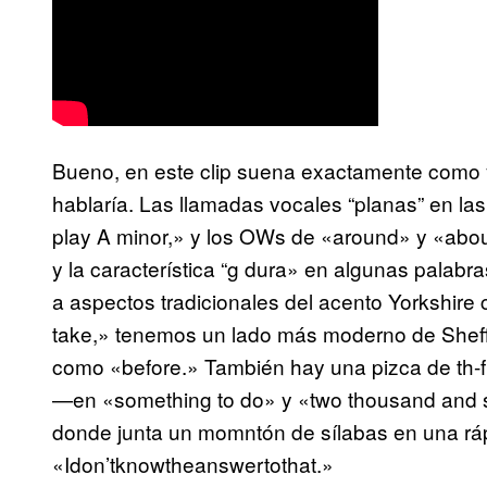
Bueno, en este clip suena exactamente como y
hablaría. Las llamadas vocales “planas” en la
play A minor,» y los OWs de «around» y «about
y la característica “g dura» en algunas palab
a aspectos tradicionales del acento Yorkshi
take,» tenemos un lado más moderno de Sheff
como «before.» También hay una pizca de th-f
—en «something to do» y «two thousand and si
donde junta un momntón de sílabas en una r
«Idon’tknowtheanswertothat.»