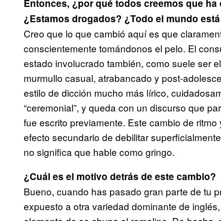
Entonces, ¿por qué todos creemos que ha
¿Estamos drogados? ¿Todo el mundo está
Creo que lo que cambió aquí es que claramen
conscientemente tomándonos el pelo. El con
estado involucrado también, como suele ser el
murmullo casual, atrabancado y post-adolescen
estilo de dicción mucho más lírico, cuidadosam
“ceremonial”, y queda con un discurso que pa
fue escrito previamente. Este cambio de ritmo y
efecto secundario de debilitar superficialmente
no significa que hable como gringo.
¿Cuál es el motivo detrás de este cambio?
Bueno, cuando has pasado gran parte de tu pr
expuesto a otra variedad dominante de inglés, 
elemento de se chupa el remolino. De hecho, s