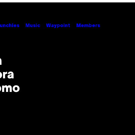
unchies
Music
Waypoint
Members
n
ora
como