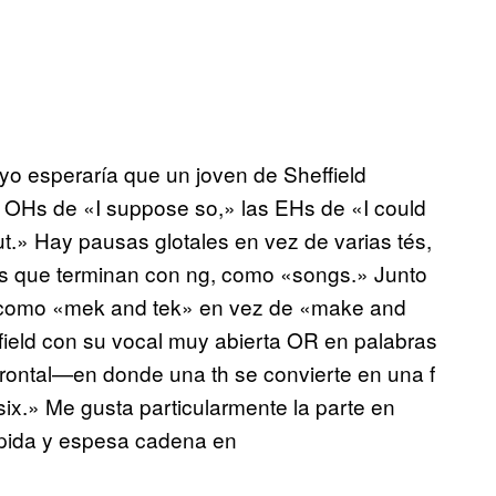
o esperaría que un joven de Sheffield
s OHs de «I suppose so,» las EHs de «I could
.» Hay pausas glotales en vez de varias tés,
ras que terminan con ng, como «songs.» Junto
re como «mek and tek» en vez de «make and
ield con su vocal muy abierta OR en palabras
rontal—en donde una th se convierte en una f
x.» Me gusta particularmente la parte en
ápida y espesa cadena en