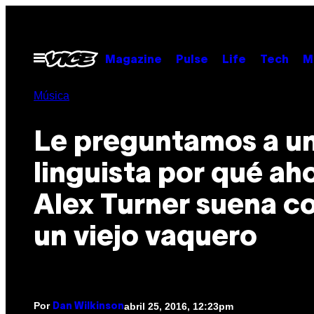
Saltar
al
contenido
Abrir
Magazine
Pulse
Life
Tech
M
Menú
Música
Le preguntamos a u
linguista por qué ah
Alex Turner suena 
un viejo vaquero
Por
abril 25, 2016, 12:23pm
Dan Wilkinson