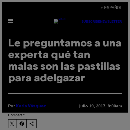
Saltar
+ ESPAÑOL
al
Abrir
contenido
SUBSCRIBE
NEWSLETTER
Menú
Le preguntamos a una
experta qué tan
malas son las pastillas
para adelgazar
Por
julio 19, 2017, 8:00am
Karla Vásquez
Compartir: