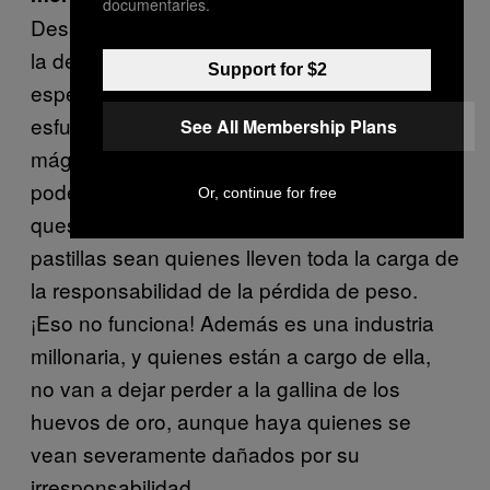
documentaries.
Desafortunadamente, por la ley de la oferta y
la demanda. La gente está siempre
Support for $2
esperanzada a realizar la ley del mínimo
esfuerzo y a obtener resultados casi
See All Membership Plans
mágicos. Seguramente suena maravilloso
poder comerte una hamburguesa doble con
Or, continue for free
queso tres veces a la semana pero que las
pastillas sean quienes lleven toda la carga de
la responsabilidad de la pérdida de peso.
¡Eso no funciona! Además es una industria
millonaria, y quienes están a cargo de ella,
no van a dejar perder a la gallina de los
huevos de oro, aunque haya quienes se
vean severamente dañados por su
irresponsabilidad.