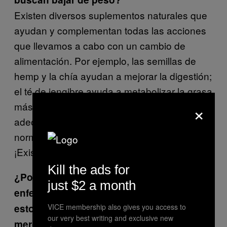
Existen diversos suplementos naturales que
ayudan y complementan todas las acciones
que llevamos a cabo con un cambio de
alimentación. Por ejemplo, las semillas de
hemp y la chía ayudan a mejorar la digestión;
el té de jengibre ayuda a metabolizar la grasa
×
más rápidamente; combinar los alimentos
adecuadamente también es básico para
normalizar las funciones de tu organismo.
¡Existen muchas opciones!
Kill the ads for
¿Por qué a pesar de todos los casos de
just $2 a month
enfermedades y muertes que causan
estos productos, los seguimos viendo el
VICE membership also gives you access to
our very best writing and exclusive new
mercado?