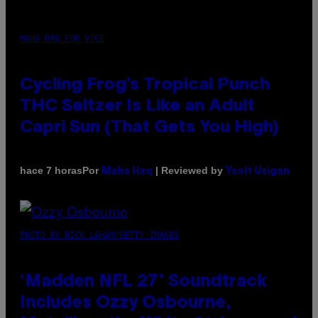
MAHA HAQ FOR VICE
Cycling Frog’s Tropical Punch
THC Seltzer Is Like an Adult
Capri Sun (That Gets You High)
Por
| Reviewed by
hace 7 horas
Maha Haq
Ysolt Usigan
PHOTO BY NICK LAHAM/GETTY IMAGES
‘Madden NFL 27’ Soundtrack
Includes Ozzy Osbourne,