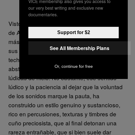
VICE membership also gives you access to
our very best writing and exclusive new
documentaries.
Visto a detalle, el aún joven corpus creativo
de Allbyna (César Hernández) ha estado
Support for $2
más de cerca de las fronteras entre el beat y
See All Membership Plans
sus resquebrajos exploratorios, en donde el
techno se desmorona y la ambigüedad de la
Or, continue for free
abstracción configura pequeñas estatuas
lúdicas de hielo. No obstante, ese sentido
lúdico y la paciencia al dejar que la voluntad
de los sonidos marque la pauta, ha
construido un estilo genuino y sustancioso,
rico en percusiones, texturas y timbres de
cuño preciosista, que al final detonan una
rareza entrañable, que si bien suele dar