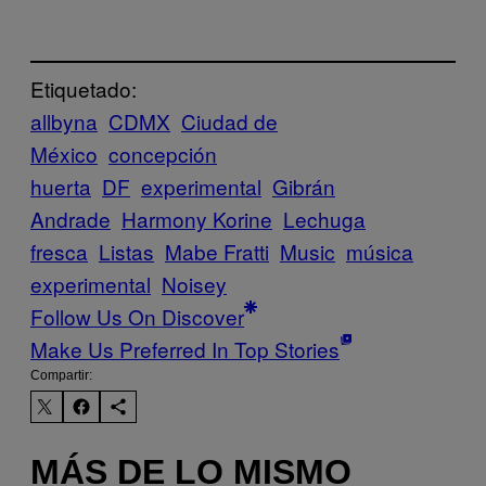
Etiquetado:
allbyna
CDMX
Ciudad de
México
concepción
huerta
DF
experimental
Gibrán
Andrade
Harmony Korine
Lechuga
fresca
Listas
Mabe Fratti
Music
música
experimental
Noisey
Follow Us On Discover
Make Us Preferred In Top Stories
Compartir:
MÁS DE LO MISMO