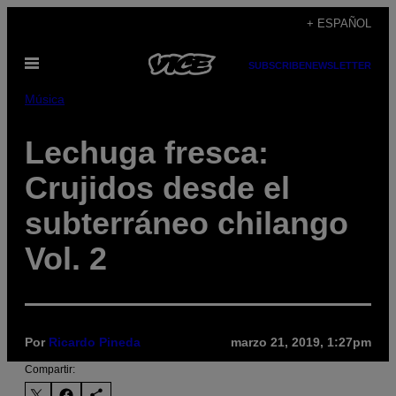
Saltar
+ ESPAÑOL
al
Abrir
contenido
SUBSCRIBE
NEWSLETTER
Menú
Música
Lechuga fresca:
Crujidos desde el
subterráneo chilango
Vol. 2
Por
Ricardo Pineda
marzo 21, 2019, 1:27pm
Compartir: