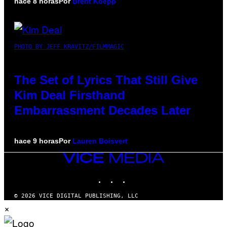
hace 8 horas
Por
Brent Koepp
PHOTO BY JEFF KRAVITZ/FILMMAGIC
The Set of Lyrics That Still Give
Kim Deal Firsthand
Embarrassment Decades Later
hace 9 horas
Por
Lauren Boisvert
VICE
MEDIA
INSTAGRAM
TIKTOK
YOUTUBE
© 2026 VICE DIGITAL PUBLISHING, LLC
×