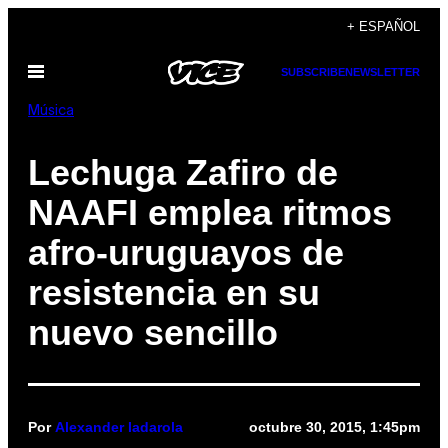
Saltar
+ ESPAÑOL
al
Abrir
SUBSCRIBE
NEWSLETTER
contenido
Menú
Música
Lechuga Zafiro de
NAAFI emplea ritmos
afro-uruguayos de
resistencia en su
nuevo sencillo
Por
Alexander Iadarola
octubre 30, 2015, 1:45pm