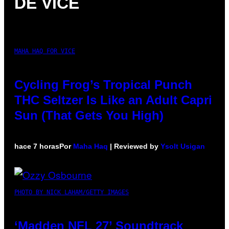
DE VICE
MAHA HAQ FOR VICE
Cycling Frog’s Tropical Punch
THC Seltzer Is Like an Adult Capri
Sun (That Gets You High)
hace 7 horas
Por
Maha Haq
| Reviewed by
Ysolt Usigan
PHOTO BY NICK LAHAM/GETTY IMAGES
‘Madden NFL 27’ Soundtrack