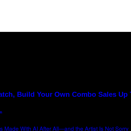
Match, Build Your Own Combo Sales Up
an