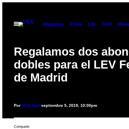
Saltar
al
contenido
Abrir
Magazine
Pulse
Life
Tech
Munc
Menú
Regalamos dos abon
dobles para el LEV Fe
de Madrid
Por
VICE Staff
septiembre 5, 2019, 10:00pm
Compartir: