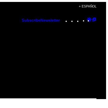
+ ESPAÑOL
Instagram
TikTok
YouTube
Google
Googl
Subscribe
Newsletter
Discover
Top
Posts