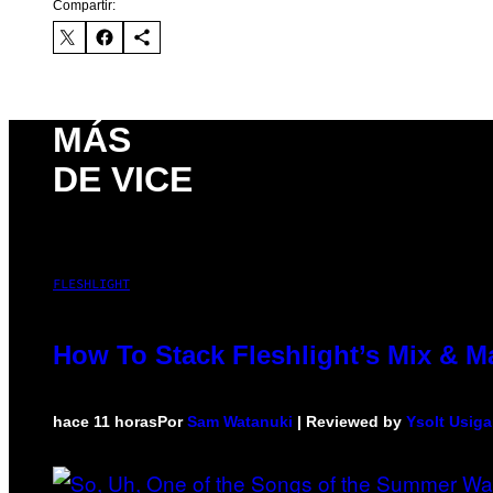
Compartir:
MÁS
DE VICE
FLESHLIGHT
How To Stack Fleshlight’s Mix & 
hace 11 horas
Por
Sam Watanuki
| Reviewed by
Ysolt Usig