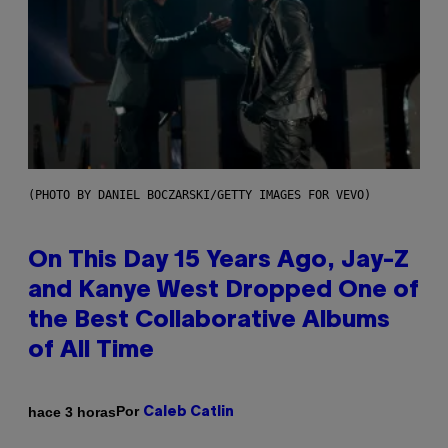
(PHOTO BY DANIEL BOCZARSKI/GETTY IMAGES FOR VEVO)
On This Day 15 Years Ago, Jay-Z
and Kanye West Dropped One of
the Best Collaborative Albums
of All Time
Por
hace 3 horas
Caleb Catlin