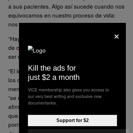
a sus pacientes. Algo así sucede cuando nos
equivocamos en nuestro proceso de vida:
nos enterramos.”
×
“Hay que ser niños nuevamente, y no se trata
de comportarse de manera infantil, sino de
ser como un niño.”
Kill the ads for
“El lenguaje revela a la sociedad actual, pues
just $2 a month
los calificativos que hoy se emplean son
menos rudos, así por ejemplo ya no se dice
VICE membership also gives you access to
our very best writing and exclusive new
“se robó” sino se compensó. En lugar de
documentaries.
afirmar que hubo una difamación se comenta
que fue una crítica constructiva, a lo
Support for $2
pornográfico se le llama artístico, a los actos