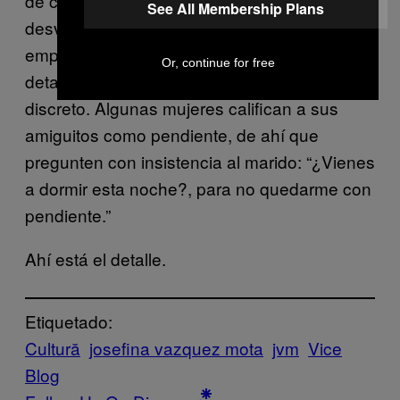
de corrupción se les califica como
See All Membership Plans
desviaciones y, según me comenta un
empresario, a las amantes se les dice
Or, continue for free
detallito para que se oiga más elegante y
discreto. Algunas mujeres califican a sus
amiguitos como pendiente, de ahí que
pregunten con insistencia al marido: “¿Vienes
a dormir esta noche?, para no quedarme con
pendiente.”
Ahí está el detalle.
Etiquetado:
Cultură
josefina vazquez mota
jvm
Vice
Blog