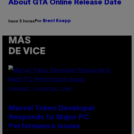
About GTA Online Release Date
Por
hace 5 horas
Brent Koepp
MÁS
DE VICE
SCREENSHOT: PLAYSTATION, STEAM
Marvel Tokon Developer
Responds to Major PC
Performance Issues