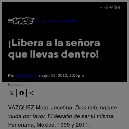
Saltar
+ ESPAÑOL
al
Abrir
Subscribe
Newsletter
contenido
Menú
¡Libera a la señora
que llevas dentro!
Por
mayo 18, 2012, 2:00pm
Sergio Loo
Compartir:
VÁZQUEZ Mota, Josefina.
Dios mío, hazme
viuda por favor. El desafío de ser tú misma.
Panorama, México, 1999 y 2011.