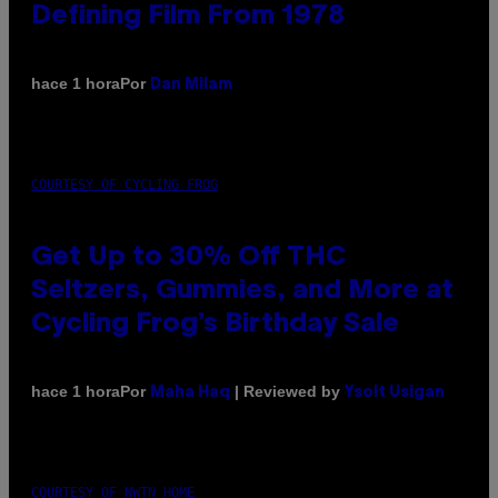
Defining Film From 1978
Por
hace 1 hora
Dan Milam
COURTESY OF CYCLING FROG
Get Up to 30% Off THC
Seltzers, Gummies, and More at
Cycling Frog’s Birthday Sale
Por
| Reviewed by
hace 1 hora
Maha Haq
Ysolt Usigan
COURTESY OF NWTN HOME