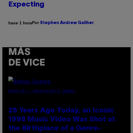
Expecting
Por
hace 1 hora
Stephen Andrew Galiher
MÁS
DE VICE
PHOTO BY L. BUSACCA/GETTY IMAGES
28 Years Ago Today, an Iconic
1998 Music Video Was Shot at
the Birthplace of a Genre-