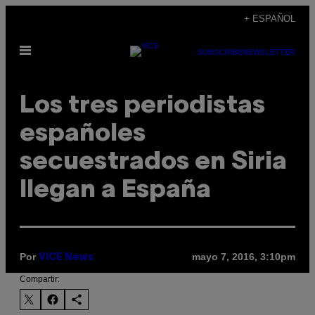
Saltar
+ ESPAÑOL
al
Abrir
contenido
SUBSCRIBE
NEWSLETTER
Menú
Los tres periodistas
españoles
secuestrados en Siria
llegan a España
Por
mayo 7, 2016, 3:10pm
VICE News
Compartir: