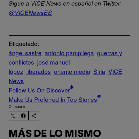
Sigue a VICE News en español en Twitter:
@VICENewsES
Etiquetado:
ángel sastre
antonio pampliega
guerras y
conflictos
josé manuel
lópez
liberados
oriente medio
Siria
VICE
News
Follow Us On Discover
Make Us Preferred In Top Stories
Compartir:
MÁS DE LO MISMO