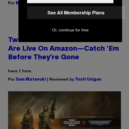
Por
| Reviewed by
Maha Haq
Ysolt Usigan
See All Membership Plans
Or, continue for free
Two Pokemon TCG Restocks
Are Live On Amazon—Catch ‘Em
Before They’re Gone
hace 1 hora
Por
| Reviewed by
Sam Watanuki
Ysolt Usigan