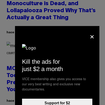
Monoculture is Dead, and
Lollapalooza Proved Why That’s
Actually a Great Thing
×
Por
hace 44 minutos
Caleb Catlin
COURTESY OF MOOD
Kill the ads for
just $2 a month
MOOD’s 4th Birthday Sale Ends
Today— Get Up to 25% Off
VICE membership also gives you access to
Prerolls, Flower, and More While
our very best writing and exclusive new
documentaries.
You Can
hace 49 minutos
Support for $2