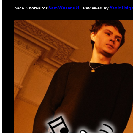
Por
| Reviewed by
hace 3 horas
Sam Watanuki
Ysolt Usig