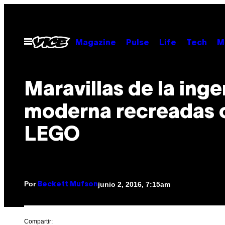
Saltar
al
contenido
Abrir
Magazine
Pulse
Life
Tech
M
Menú
Maravillas de la inge
moderna recreadas 
LEGO
Por
junio 2, 2016, 7:15am
Beckett Mufson
Compartir: