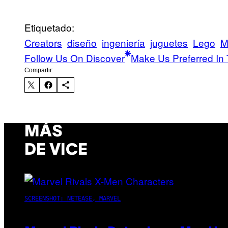
Etiquetado:
Creators
diseño
ingeniería
juguetes
Lego
M
Follow Us On Discover
Make Us Preferred In 
Compartir:
MÁS
DE VICE
SCREENSHOT: NETEASE, MARVEL