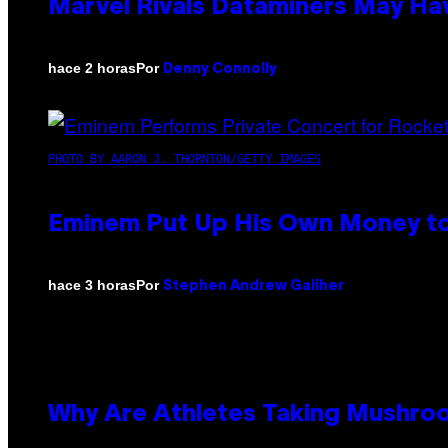
Marvel Rivals Dataminers May H
Por
hace 2 horas
Denny Connolly
PHOTO BY AARON J. THORNTON/GETTY IMAGES
Eminem Put Up His Own Money to
Por
hace 3 horas
Stephen Andrew Galiher
Why Are Athletes Taking Mushr