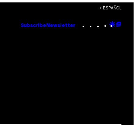
+ ESPAÑOL
Instagram
TikTok
YouTube
Google
Goog
Subscribe
Newsletter
Discove
Top
Posts