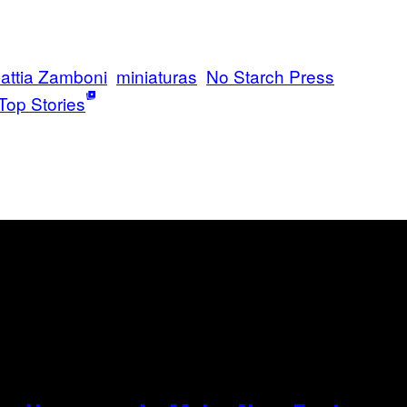
attia Zamboni
miniaturas
No Starch Press
Top Stories