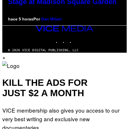
Stage at Madison Square Garden
hace 5 horas
Por
Dan Milam
VICE
MEDIA
INSTAGRAM
TIKTOK
YOUTUBE
© 2026 VICE DIGITAL PUBLISHING, LLC
×
KILL THE ADS FOR
JUST $2 A MONTH
VICE membership also gives you access to our
very best writing and exclusive new
documentaries.