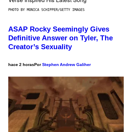
PHOTO BY MONICA SCHIPPER/GETTY IMAGES
ASAP Rocky Seemingly Gives
Definitive Answer on Tyler, The
Creator’s Sexuality
hace 2 horas
Por
Stephen Andrew Galiher