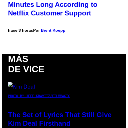
Minutes Long According to
Netflix Customer Support
hace 3 horas
Por
Brent Koepp
MÁS
DE VICE
PHOTO BY JEFF KRAVITZ/FILMMAGIC
The Set of Lyrics That Still Give
Kim Deal Firsthand