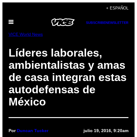
Saltar
+ ESPAÑOL
al
Abrir
contenido
SUBSCRIBE
NEWSLETTER
Menú
VICE World News
Líderes laborales,
ambientalistas y amas
de casa integran estas
autodefensas de
México
Por
Duncan Tucker
julio 19, 2016, 9:20am