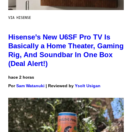
VIA HISENSE
Hisense’s New U6SF Pro TV Is
Basically a Home Theater, Gaming
Rig, And Soundbar In One Box
(Deal Alert!)
hace 2 horas
Por
Sam Watanuki
| Reviewed by
Ysolt Usigan