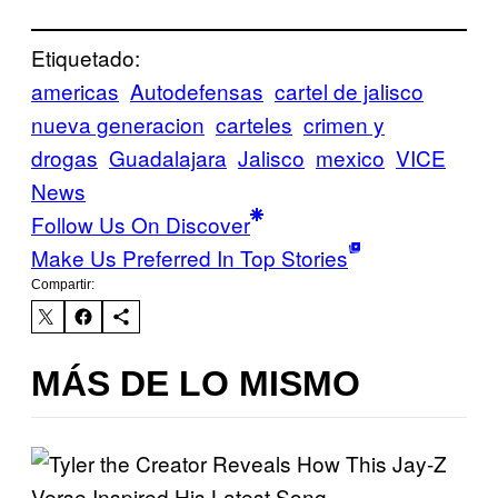
Etiquetado:
americas
Autodefensas
cartel de jalisco
nueva generacion
carteles
crimen y
drogas
Guadalajara
Jalisco
mexico
VICE
News
Follow Us On Discover
Make Us Preferred In Top Stories
Compartir:
MÁS DE LO MISMO