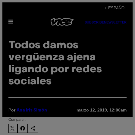
Saltar
+ ESPAÑOL
al
Abrir
contenido
SUBSCRIBE
NEWSLETTER
Menú
Todos damos
vergüenza ajena
ligando por redes
sociales
Por
marzo 12, 2019, 12:00am
Ana Iris Simón
Compartir: