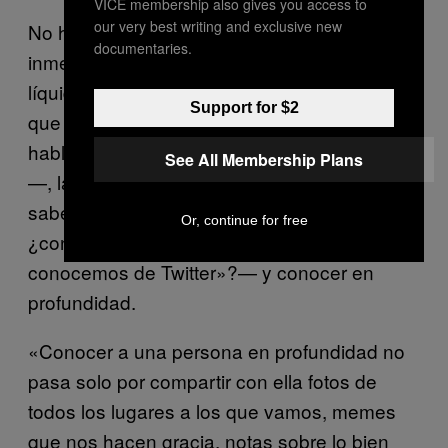
VICE membership also gives you access to
our very best writing and exclusive new
No hay mal que por bien no venga. Sobre la
documentaries.
inmediatez y el consumo rápido —el amor
líquido de nuestras sociedades líquidas del
Support for $2
que hablaba Bauman, porque Bauman ya ha
hablado de todo mucho antes que nosotros
See All Membership Plans
—, la psicoterapeuta apunta que hay que
saber distinguir entre lo que es conocer —
Or, continue for free
¿conocemos a alguien cuando «lo
conocemos de Twitter»?— y conocer en
profundidad.
«Conocer a una persona en profundidad no
pasa solo por compartir con ella fotos de
todos los lugares a los que vamos, memes
que nos hacen gracia, notas sobre lo bien