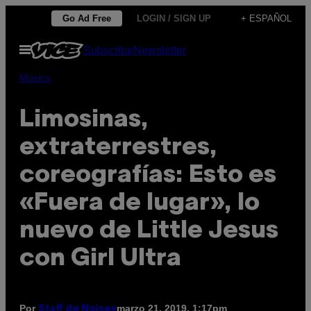
Saltar
Go Ad Free
LOGIN / SIGN UP
+ ESPAÑOL
al
Abrir
Subscribe
Newsletter
contenido
Menú
Música
Limosinas,
extraterrestres,
coreografías: Esto es
«Fuera de lugar», lo
nuevo de Little Jesus
con Girl Ultra
Por
marzo 21, 2019, 1:17pm
Staff de Noisey