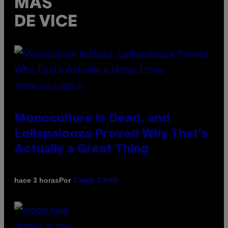
MÁS
DE VICE
(PHOTO VIA T-MOBILE)
Monoculture is Dead, and
Lollapalooza Proved Why That’s
Actually a Great Thing
Por
hace 3 horas
Caleb Catlin
COURTESY OF MOOD