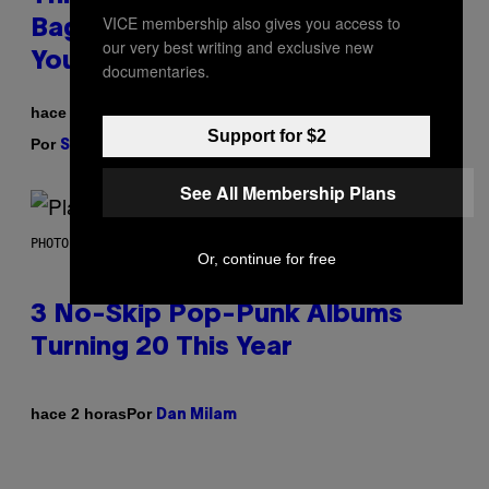
VICE membership also gives you access to
Bag Is the Nightstand Upgrade
our very best writing and exclusive new
Your Play Drawer Needs
documentaries.
hace 2 horas
Support for $2
Por
| Reviewed by
Sam Watanuki
Ysolt Usigan
See All Membership Plans
PHOTO BY SCOTT GRIES/GETTY IMAGES
Or, continue for free
3 No-Skip Pop-Punk Albums
Turning 20 This Year
Por
hace 2 horas
Dan Milam