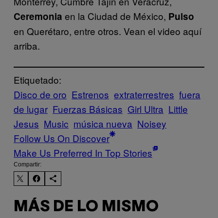
Monterrey, Cumbre Tajín en Veracruz,
en la Ciudad de México,
Ceremonia
Pulso
en Querétaro, entre otros. Vean el video aquí
arriba.
Etiquetado:
Disco de oro
Estrenos
extraterrestres
fuera
de lugar
Fuerzas Básicas
Girl Ultra
Little
Jesus
Music
música nueva
Noisey
Follow Us On Discover
Make Us Preferred In Top Stories
Compartir:
MÁS DE LO MISMO