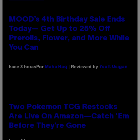
MOOD’s 4th Birthday Sale Ends
Today— Get Up to 25% Off
Prerolls, Flower, and More While
You Can
Por
| Reviewed by
hace 3 horas
Maha Haq
Ysolt Usigan
Two Pokemon TCG Restocks
Are Live On Amazon—Catch ‘Em
Before They’re Gone