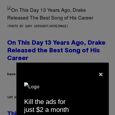
(PHOTO BY GARY GERSHOFF/WIREIMAGE)
On This Day 13 Years Ago, Drake
Released the Best Song of His
Career
×
Por
hace 52 minutos
Caleb Catlin
SAM WATANUKI FOR VICE
Kill the ads for
just $2 a month
This Discreet Lockable Sex Toy