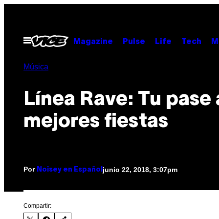
Saltar
al
contenido
Abrir
Magazine
Pulse
Life
Tech
M
Menú
Música
Línea Rave: Tu pase 
mejores fiestas
Por
junio 22, 2018, 3:07pm
Noisey en Español
Compartir: