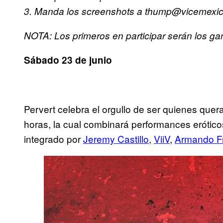
3. Manda los screenshots a thump@vicemexico
NOTA: Los primeros en participar serán los ga
Sábado 23 de junio
Pervert celebra el orgullo de ser quienes que
horas, la cual combinará performances eróticos
integrado por
Jeremy Castillo
,
ViiV
,
Armando F