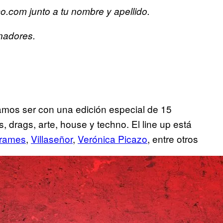
.com junto a tu nombre y apellido.
nadores.
ramos ser con una edición especial de 15
, drags, arte, house y techno. El line up está
rames
,
Villaseñor
,
Verónica Picazo
, entre otros