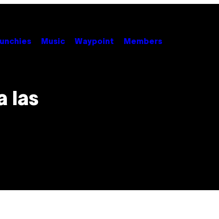
unchies
Music
Waypoint
Members
a las