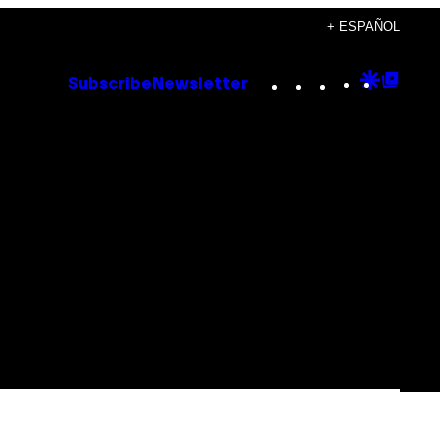
+ ESPAÑOL
Instagram
TikTok
YouTube
Google
Goog
Subscribe
Newsletter
Discove
Top
Posts