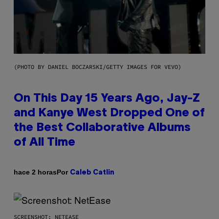
(PHOTO BY DANIEL BOCZARSKI/GETTY IMAGES FOR VEVO)
On This Day 15 Years Ago, Jay-Z
and Kanye West Dropped One of
the Best Collaborative Albums
of All Time
Por
hace 2 horas
Caleb Catlin
SCREENSHOT: NETEASE