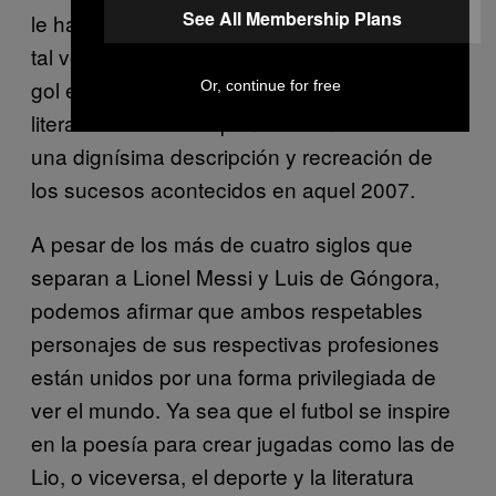
See All Membership Plans
le habría llamado la atención jugar al futbol;
tal vez sí. ¿Se imaginan un poema de este
gol escrito por el máximo exponente de la
Or, continue for free
literatura barroca española? Sin duda sería
una dignísima descripción y recreación de
los sucesos acontecidos en aquel 2007.
A pesar de los más de cuatro siglos que
separan a Lionel Messi y Luis de Góngora,
podemos afirmar que ambos respetables
personajes de sus respectivas profesiones
están unidos por una forma privilegiada de
ver el mundo. Ya sea que el futbol se inspire
en la poesía para crear jugadas como las de
Lio, o viceversa, el deporte y la literatura