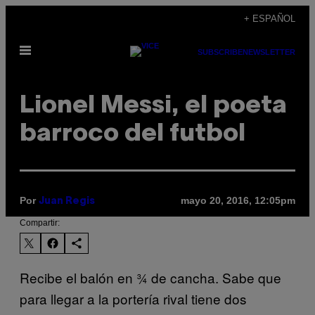
Saltar
+ ESPAÑOL
al
Abrir
contenido
SUBSCRIBE
NEWSLETTER
Menú
Lionel Messi, el poeta
barroco del futbol
Por
mayo 20, 2016, 12:05pm
Juan Regis
Compartir:
Recibe el balón en ¾ de cancha. Sabe que
para llegar a la portería rival tiene dos