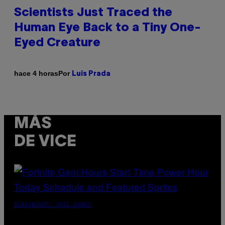
Scientists Just Traced the
Human Eye Back to a Tiny One-
Eyed Creature
Por
hace 4 horas
Luis Prada
MÁS
DE VICE
SCREENSHOT: EPIC GAMES