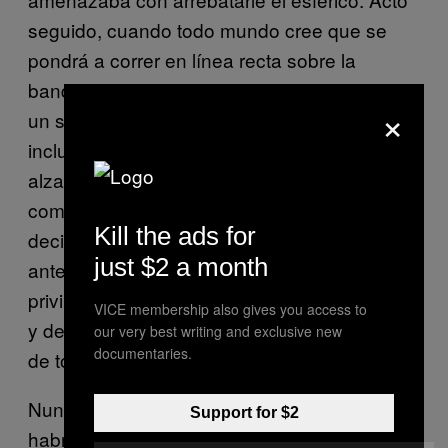
seguido, cuando todo mundo cree que se
pondrá a correr en línea recta sobre la
banda, «la pulga» se frena, le pinta la cara a
×
un segundo jugador con todo y un caño
incluido, y entonces mete segunda, tercera,
alza la cabeza, se percata que no hay
compañero alguno en el cual apoyarse, y
Kill the ads for
decide aventurarse hacia la portería, no sin
just $2 a month
antes hacer dos regates más con su
privilegiada pierna izquierda, sacar al portero
VICE membership also gives you access to
y definir ante un arco humillado, desprovisto
our very best writing and exclusive new
documentaries.
de toda dignidad.
Nunca sabremos lo que Luis de Góngora
Support for $2
habría opinado de esta jugada. Tal vez jamás