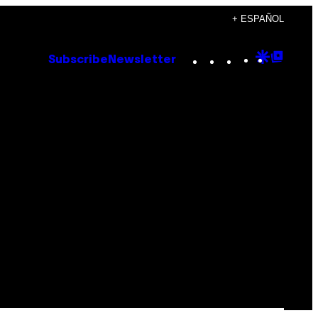
+ ESPAÑOL
Instagram
TikTok
YouTube
Google
Goog
Subscribe
Newsletter
Discove
Top
Posts