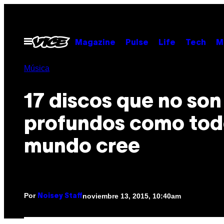
Saltar
al
contenido
Abrir
Magazine
Pulse
Life
Tech
M
Menú
Música
17 discos que no son
profundos como tod
mundo cree
Por
noviembre 13, 2015, 10:40am
Noisey Staff