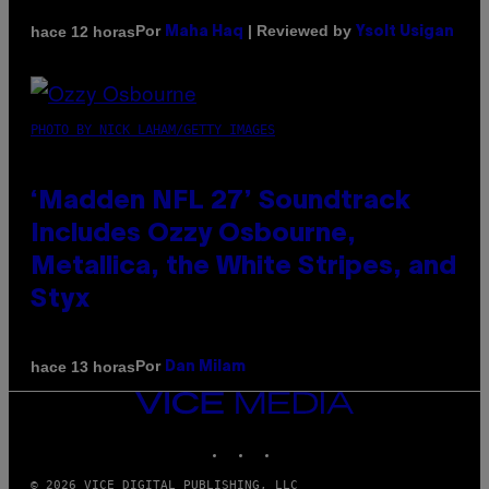
Por
| Reviewed by
hace 12 horas
Maha Haq
Ysolt Usigan
PHOTO BY NICK LAHAM/GETTY IMAGES
‘Madden NFL 27’ Soundtrack
Includes Ozzy Osbourne,
Metallica, the White Stripes, and
Styx
Por
hace 13 horas
Dan Milam
VICE
MEDIA
INSTAGRAM
TIKTOK
YOUTUBE
© 2026 VICE DIGITAL PUBLISHING, LLC