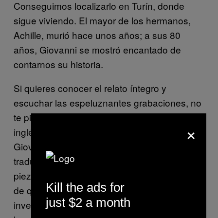
Conseguimos localizarlo en Turín, donde
sigue viviendo. El mayor de los hermanos,
Achille, murió hace unos años; a sus 80
años, Giovanni se mostró encantado de
contarnos su historia.
Si quieres conocer el relato íntegro y
escuchar las espeluznantes grabaciones, no
te pierdas el episodio del
programa
(en
×
inglés). Una cosa diré: tras escuchar a
Giovanni contestar mis preguntas, leer las
traducciones y pasar horas encajando las
piezas de la historia, llegué a la conclusión
Kill the ads for
de que no era en absoluto propio de él
just $2 a month
inventarse cosas, no porque me pareciera un