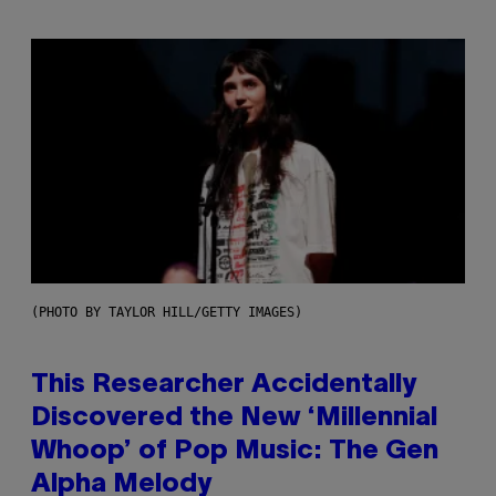
(PHOTO BY TAYLOR HILL/GETTY IMAGES)
This Researcher Accidentally
Discovered the New ‘Millennial
Whoop’ of Pop Music: The Gen
Alpha Melody