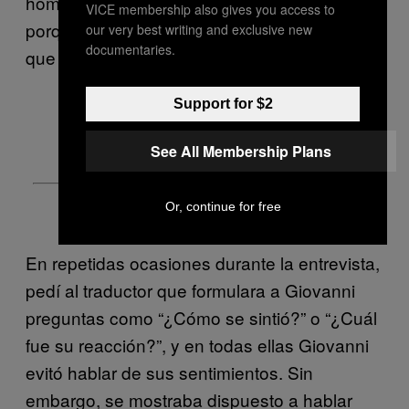
hombre de principios inquebrantables, sino
VICE membership also gives you access to
porque tenía una mentalidad tan científica
our very best writing and exclusive new
documentaries.
que me parecía incapaz de exagerar.
Support for $2
See All Membership Plans
Or, continue for free
En repetidas ocasiones durante la entrevista,
pedí al traductor que formulara a Giovanni
preguntas como “¿Cómo se sintió?” o “¿Cuál
fue su reacción?”, y en todas ellas Giovanni
evitó hablar de sus sentimientos. Sin
embargo, se mostraba dispuesto a hablar