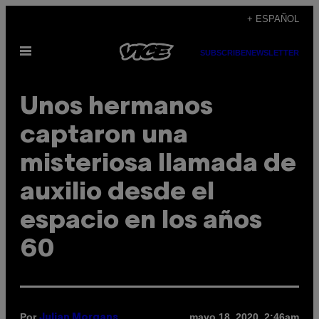
Saltar
+ ESPAÑOL
al
Abrir
contenido
SUBSCRIBE
NEWSLETTER
Menú
Unos hermanos
captaron una
misteriosa llamada de
auxilio desde el
espacio en los años
60
Por
mayo 18, 2020, 2:46am
Julian Morgans