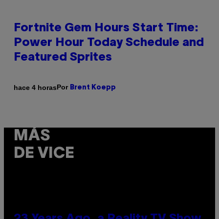
Fortnite Gem Hours Start Time:
Power Hour Today Schedule and
Featured Sprites
Por
hace 4 horas
Brent Koepp
MÁS
DE VICE
23 Years Ago, a Reality TV Show