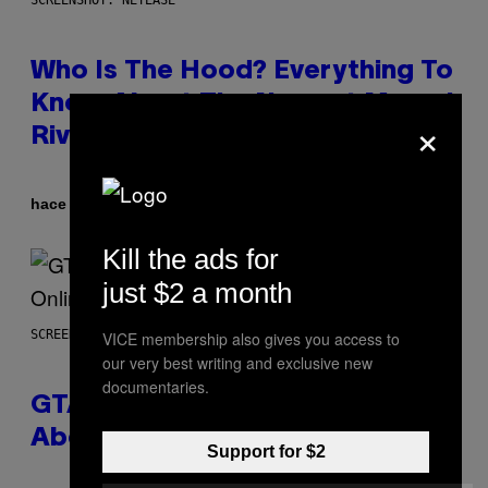
SCREENSHOT: NETEASE
Who Is The Hood? Everything To
Know About The Newest Marvel
×
Rivals Character
Por
hace 2 horas
Denny Connolly
Kill the ads for
just $2 a month
SCREENSHOT: ROCKSTAR GAMES
VICE membership also gives you access to
our very best writing and exclusive new
documentaries.
GTA 6 Gets Concerning Update
About GTA Online Release Date
Support for $2