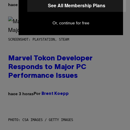
See All Membership Plans
Por
hace 2 horas
Brent Koepp
Or, continue for free
SCREENSHOT: PLAYSTATION, STEAM
Marvel Tokon Developer
Responds to Major PC
Performance Issues
Por
hace 3 horas
Brent Koepp
PHOTO: CSA IMAGES / GETTY IMAGES