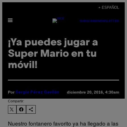
Saltar
+ ESPAÑOL
al
Abrir
contenido
SUBSCRIBE
NEWSLETTER
Menú
¡Ya puedes jugar a
Super Mario en tu
móvil!
Por
diciembre 20, 2016, 4:30am
Sergio Pérez Gavilán
Compartir:
Nuestro fontanero favorito ya ha llegado a las