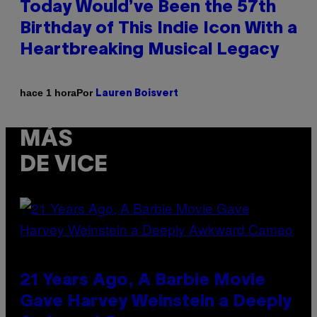
Today Would’ve Been the 57th
Birthday of This Indie Icon With a
Heartbreaking Musical Legacy
Por
hace 1 hora
Lauren Boisvert
MÁS
DE VICE
21 Years Ago, A Barbie Movie
Gave Harvey Weinstein a Deeply