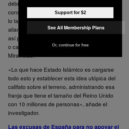
débiles para derrocar regímenes que
considera apóstatas en Oriente Medio, y por
Support for $2
lo tanto lo que busca Al-Qaeda es debilitar la
See All Membership Plans
alianza entre Estados Unidos y sus aliados y
así poder llegar a instalar gobiernos islámicos
o califatos, llegado el extremo», plantea Enric
Or, continue for free
Miravitllas.
«Lo que hace Estado Islámico es cargarse
todo esto y establecer esta idea utópica del
califato sobre el terreno, administrando esa
franja que tiene el tamaño del Reino Unido
con 10 millones de personas», añade el
investigador.
Las excusas de España para no apoyar el