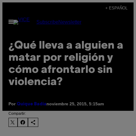
Saltar
+ ESPAÑOL
al
Abrir
Subscribe
Newsletter
contenido
Menú
¿Qué lleva a alguien a
matar por religión y
cómo afrontarlo sin
violencia?
Por
noviembre 25, 2015, 5:15am
Quique Badía
Compartir: