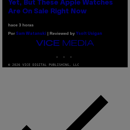
Yet, But These Apple Watches
Are On Sale Right Now
hace 3 horas
Por
| Reviewed by
Sam Watanuki
Ysolt Usigan
VICE
MEDIA
INSTAGRAM
TIKTOK
YOUTUBE
© 2026 VICE DIGITAL PUBLISHING, LLC