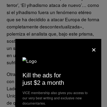
terror’, ‘El yihadismo ataca de nuevo’… como
si el yihadismo fuera un fenómeno etéreo
que se ha decidido a atacar Europa de forma
completamente descontextualizada»,
polemiza el analista que, bajo este prisma,
sostiene que los ataques en París «son más
×
un síntoma de debilidad que no de fuerza»
en un momento en el que la organización ha
sufrido importantes pérdidas territoriales.
Otra diferencia esencial de Estado Islámico
Kill the ads for
con el grupo del desaparecido Osama Bin
just $2 a month
Laden: «Al-Qaeda actúa contra los Estados
VICE membership also gives you access to
Unidos porque Al-Qaeda parte de la premisa
our very best writing and exclusive new
de que los musulmanes son demasiado
documentaries.