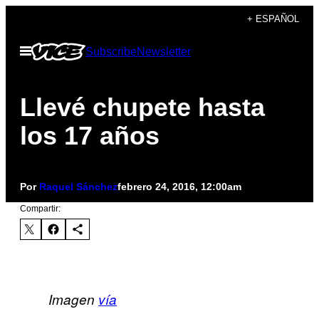
Saltar
+ ESPAÑOL
al
Abrir
Subscribe
Newsletter
contenido
Menú
Llevé chupete hasta
los 17 años
Por
Raquel Sánchez
febrero 24, 2016, 12:00am
Compartir:
Imagen
vía