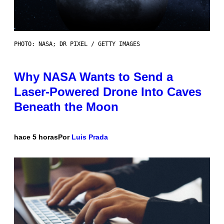
PHOTO: NASA; DR PIXEL / GETTY IMAGES
Why NASA Wants to Send a
Laser-Powered Drone Into Caves
Beneath the Moon
hace 5 horas
Por
Luis Prada