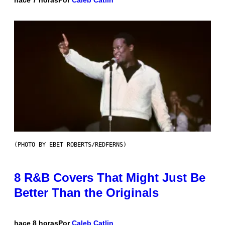
hace 7 horas
Por
Caleb Catlin
(PHOTO BY EBET ROBERTS/REDFERNS)
8 R&B Covers That Might Just Be
Better Than the Originals
hace 8 horas
Por
Caleb Catlin