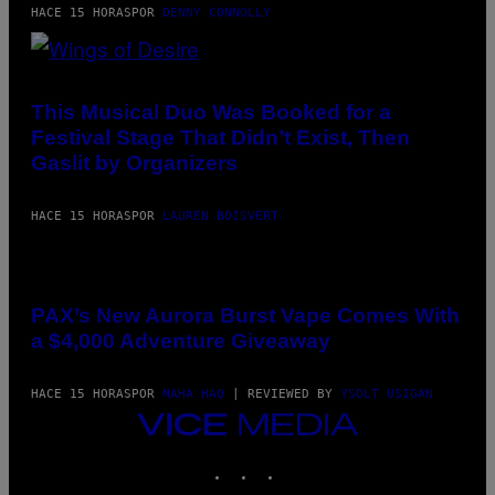
HACE 15 HORAS
POR
DENNY CONNOLLY
(PHOTO
BY
AMBER
This Musical Duo Was Booked for a
LITTLE/PRESS)
Festival Stage That Didn’t Exist, Then
Gaslit by Organizers
HACE 15 HORAS
POR
LAUREN BOISVERT
COURTESY
OF
PAX
PAX’s New Aurora Burst Vape Comes With
a $4,000 Adventure Giveaway
HACE 15 HORAS
POR
MAHA HAQ
| REVIEWED BY
YSOLT USIGAN
VICE
MEDIA
INSTAGRAM
TIKTOK
YOUTUBE