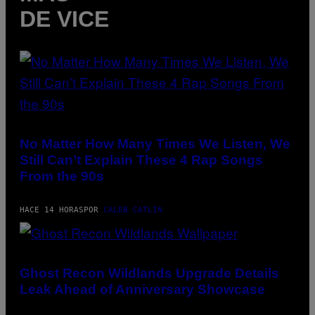
D
DE VICE
I
D
A
S
/
N
I
N
T
E
N
(PHOTO
D
BY
O
DAVID
No Matter How Many Times We Listen, We
CORIO/REDFERNS)
Still Can’t Explain These 4 Rap Songs
From the 90s
HACE 14 HORAS
POR
CALEB CATLIN
SCREENSHOT:
UBISOFT
Ghost Recon Wildlands Upgrade Details
Leak Ahead of Anniversary Showcase