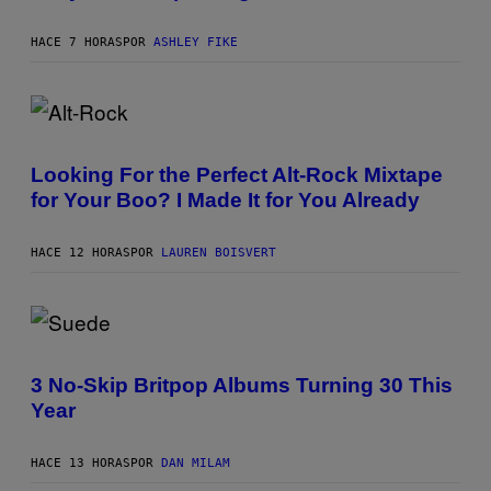
S
T
HACE 7 HORAS
POR
ASHLEY FIKE
R
A
T
I
O
N
(
B
P
Y
H
Looking For the Perfect Alt-Rock Mixtape
R
O
E
for Your Boo? I Made It for You Already
T
E
O
S
B
A
Y
HACE 12 HORAS
POR
LAUREN BOISVERT
.
M
I
C
K
H
P
U
H
T
O
S
3 No-Skip Britpop Albums Turning 30 This
T
O
Year
O
N
B
/
Y
R
N
E
HACE 13 HORAS
POR
DAN MILAM
I
D