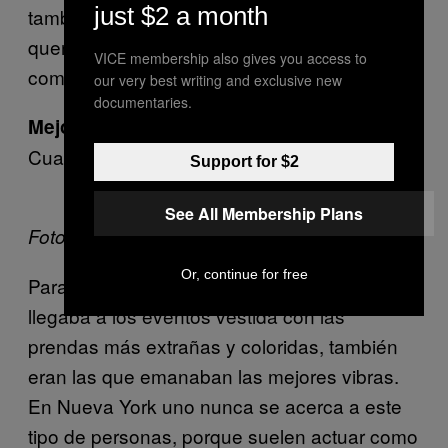
just $2 a month
también tuvo lo suyo, pero lo único que
quería era echarme una siesta, y lo digo
VICE membership also gives you access to
como un cumplido.
our very best writing and exclusive new
documentaries.
Mejores vibras:
Cualquiera vestido de loco
Support for $2
See All Membership Plans
Fotos robadas de
The Cobrasnake
Or, continue for free
Para mi sorpresa, descubrí que la gente que
llegaba a los eventos vestida con las
prendas más extrañas y coloridas, también
eran las que emanaban las mejores vibras.
En Nueva York uno nunca se acerca a este
tipo de personas, porque suelen actuar como