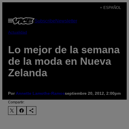
Saltar
+ ESPAÑOL
al
Abrir
Subscribe
Newsletter
contenido
Menú
Actualidad
Lo mejor de la semana
de la moda en Nueva
Zelanda
Por
Annette Lamothe-Ramos
septiembre 20, 2012, 2:00pm
Compartir: