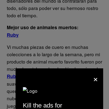
diseñadores del mundo la contrataran para
todo, sólo para poder ver su hermoso rostro
todo el tiempo.
Mejor uso de animales muertos:
Ruby
Vi muchas piezas de cuero en muchas
colecciones a lo largo de la semana, pero mi
producto de animal muerto favorito fueron por
mucho las pieles color algodón de azúcar de
×
. Eran como pieles de conejo bebé,
Ruby
suaves como el toque de un ángel. Sólo
quería ponerme una y revolcarme entre las
nubes, igual que el osito de
cuando
Snuggle
Kill the ads for
juega con la ropa limpia. El resto de la ropa