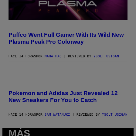
C
O
U
Puffco Went Full Gamer With Its Wild New
R
Plasma Peak Pro Colorway
T
E
S
Y
HACE 14 HORAS
POR
MAHA HAQ
| REVIEWED BY
YSOLT USIGAN
O
F
P
U
F
V
F
I
C
A
O
Pokemon and Adidas Just Revealed 12
P
New Sneakers For You to Catch
O
K
E
M
HACE 14 HORAS
POR
SAM WATANUKI
| REVIEWED BY
YSOLT USIGAN
O
N
/
MÁS
A